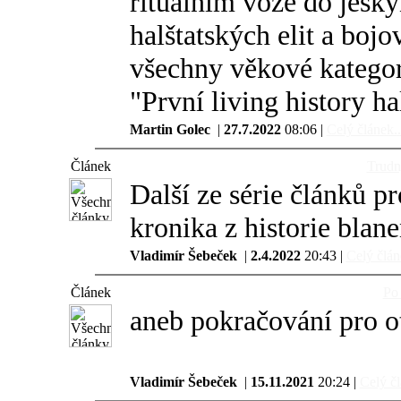
rituálním voze do jesk
halštatských elit a boj
všechny věkové kategor
"První living history ha
Martin Golec
|
27.7.2022
08:06 |
Celý článek..
Článek
Trudn
Další ze série článků pr
kronika z historie blan
Vladimír Šebeček
|
2.4.2022
20:43 |
Celý člán
Článek
Po 
aneb pokračování pro ot
Vladimír Šebeček
|
15.11.2021
20:24 |
Celý čl