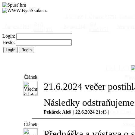
Vše
[495]
Články
[375]
Galerie
Býčí
Od
Činnost
[153]
Barová
[14]
Netopýři
skála
[47]
jinud
[25]
Login:
Heslo:
[ « ]
[ < ]
Článek
Příro
21.6.2024 večer postihl
Následky odstraňujeme
Pekárek Aleš
|
22.6.2024
21:43 |
Celý článek..
Článek
Morav
Přednáška a výstava o 