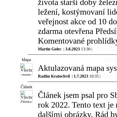
života starší doby želez
ležení, kostýmovaní lid
veřejnost akce od 10 d
zdarma otevřena Předsíň
Komentované prohlídky
Martin Golec
|
3.8.2023
13:30 |
Celý článek...
Mapa
Býčí sk
Aktulazovaná mapa syst
Radim Kratochvíl
|
1.7.2023
10:35 |
Zobrazit..
Článek
Článek jsem psal pro S
rok 2022. Tento text je
dalšími obrázky. Rád 