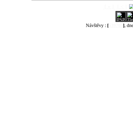
[ « ]
[ < ]
Návštěvy :
[
539705
]
, dn