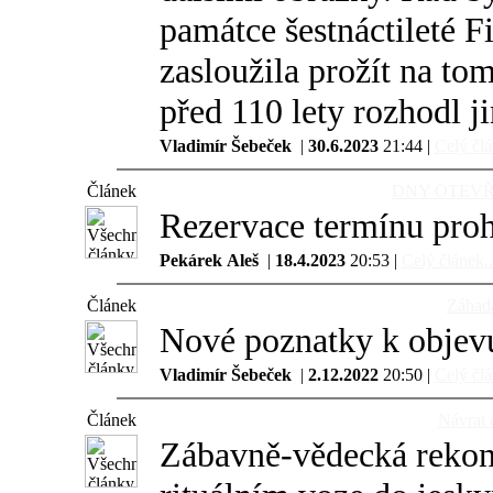
památce šestnáctileté F
zasloužila prožít na tomt
před 110 lety rozhodl 
Vladimír Šebeček
|
30.6.2023
21:44 |
Celý člá
Článek
DNY OTEVŘE
Rezervace termínu pro
Pekárek Aleš
|
18.4.2023
20:53 |
Celý článek..
Článek
Záhad
Nové poznatky k objevu
Vladimír Šebeček
|
2.12.2022
20:50 |
Celý člá
Článek
Návrat 
Zábavně-vědecká rekon