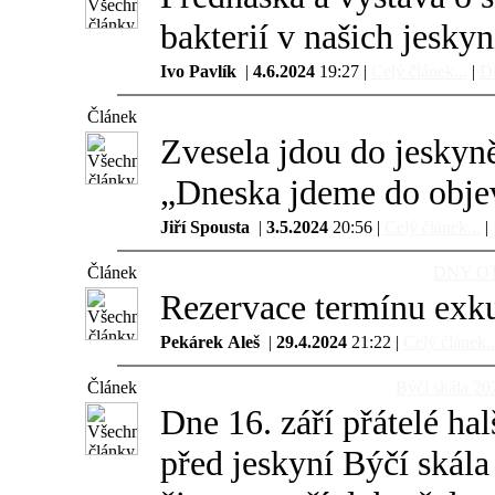
bakterií v našich jeskyn
Ivo Pavlík
|
4.6.2024
19:27 |
Celý článek...
|
Di
Článek
Zvesela jdou do jeskyn
„Dneska jdeme do objevu
Jiří Spousta
|
3.5.2024
20:56 |
Celý článek...
|
Článek
DNY O
Rezervace termínu exk
Pekárek Aleš
|
29.4.2024
21:22 |
Celý článek..
Článek
Býčí skála 202
Dne 16. září přátelé hal
před jeskyní Býčí skál