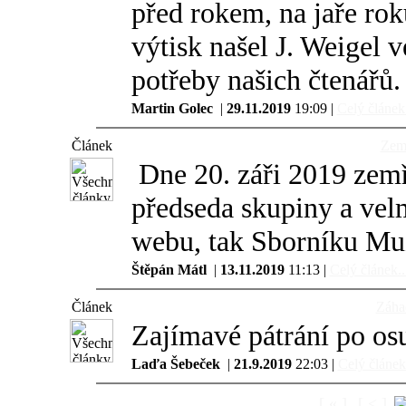
před rokem, na jaře ro
výtisk našel J. Weigel 
potřeby našich čtenářů.
Martin Golec
|
29.11.2019
19:09 |
Celý článek.
Článek
Zemř
Dne 20. záři 2019 zemř
předseda skupiny a velm
webu, tak Sborníku Mu
Štěpán Mátl
|
13.11.2019
11:13 |
Celý článek..
Článek
Záha
Zajímavé pátrání po osu
Laďa Šebeček
|
21.9.2019
22:03 |
Celý článek.
[ « ]
[ < ]