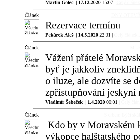
Martin Golec
|
17.12.2020
15:07 |
Celý článek.
Článek
DNY OTEVŘE
Rezervace termínu
Pekárek Aleš
|
14.5.2020
22:31 |
Celý článek..
Článek
Míst
Vážení přátelé Moravské
byť je jakkoliv zneklidň
o iluze, ale dozvíte se
zpřístupňování jeskyní 
Vladimír Šebeček
|
1.4.2020
00:01 |
Celý člán
Článek
S erbem Býčí skál
Kdo by v Moravském k
výkopce halštatského p