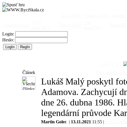
Vše
[495]
Články
[375]
Galerie
Býčí
Od
Činnost
[153]
Barová
[14]
Netopýři
skála
[47]
jinud
[25]
Login:
Heslo:
[ « ]
[ < ]
Článek
Dny otevřených 
Lukáš Malý poskytl fot
Adamova. Zachycují dny
dne 26. dubna 1986. Hl
legendární průvode Ka
Martin Golec
|
13.11.2021
11:55 |
Celý článek.