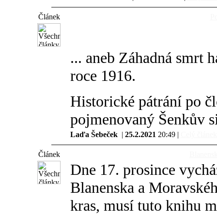
Článek
Po
... aneb Záhadná smrt
roce 1916.
Historické pátrání po č
pojmenovaný Šenkův si
Laďa Šebeček
|
25.2.2021
20:49 |
Celý článek.
Článek
Blanensk
Dne 17. prosince vycház
Blanenska a Moravskéh
kras, musí tuto knihu m