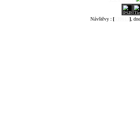
Návštěvy :
[
539613
]
, dn