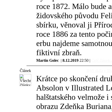
roce 1872. Málo bude al
židovského původu Fel
sbírku, věnoval ji Pří
roce 1886 za tento počin
erbu najdeme samotnou
fiktivní zbraň.
Martin Golec
|
8.12.2019
22:50 |
Celý článek..
Článek
Býčí skála v Il
Krátce po skončení dru
Absolon v Illustrated 
halštatského velmože i 
obrazu Zdeňka Buriana, 