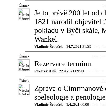
Článek
Ne
Je to právě 200 let od c
1821 narodil objevitel
pokladu v Býčí skále, 
Wankel.
Vladimír Šebeček
|
14.7.2021
21:53 |
Celý člá
Článek
Dny otev
Rezervace termínu
Pekárek Aleš
|
22.4.2021
09:40 |
Celý článek..
Článek
Jár
Zpráva o Cimrmanově či
speleologie a penologie
Vladimír Šebeček
|
1.4.2021
00:00 |
Celý člán