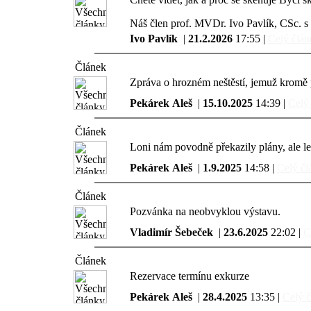
Náš člen prof. MVDr. Ivo Pavlík, CSc. s 
Ivo Pavlík
|
21.2.2026
17:55 |
Celý článe
Článek
Zpráva o hrozném neštěstí, jemuž kromě 
Pekárek Aleš
|
15.10.2025
14:39 |
Celý 
Článek
Loni nám povodně překazily plány, ale le
Pekárek Aleš
|
1.9.2025
14:58 |
Celý čl
Článek
Pozvánka na neobvyklou výstavu.
Vladimír Šebeček
|
23.6.2025
22:02 |
C
Článek
Rezervace termínu exkurze
Pekárek Aleš
|
28.4.2025
13:35 |
Celý č