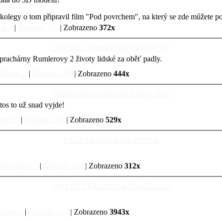
kolegy o tom připravil film "Pod povrchem", na který se zde můžete po
k...
|
Diskuse...[0]
| Zobrazeno
372x
"Pro Boha, pantáto, hoří vám rukáv!"
prachárny Rumlerovy 2 životy lidské za oběť padly.
článek...
|
Diskuse...[0]
| Zobrazeno
444x
Setkání přátel halštatské kultury 2025
tos to už snad vyjde!
ánek...
|
Diskuse...[0]
| Zobrazeno
529x
BÝČÍ SKÁLA A GILOTINA
elý článek...
|
Diskuse...[0]
| Zobrazeno
312x
DNY OTEVŘENÝCH DVEŘÍ 2025
lánek...
|
Diskuse...[1]
| Zobrazeno
3943x