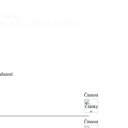
ha návštěv
47]
Pověsti
[7]
P100
[35]
Zamyšlení
[43]
ařazení
Činnost
Činnost