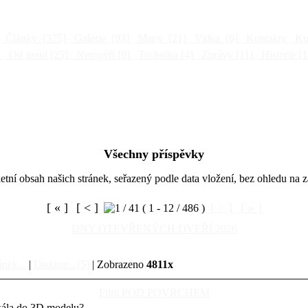
Články
[375]
Galerie
[93]
Mapy
[21]
Videa
[6]
Kontakty
Kni
]
Od jinud
[25]
Netopýři
[9]
Technika
[4]
Zprávy
[11]
Historie
[1
Všechny příspěvky
tní obsah našich stránek, seřazený podle data vložení, bez ohledu na z
[ « ]
[ < ]
[ > ]
[ » ]
DNY OTEVŘENÝCH DVEŘÍ 2026
ánek...
|
Diskuse...[5]
| Zobrazeno
4811x
Film POD POVRCHEM
skála do 3D modelu?