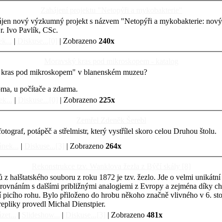
Zahájení projektu "Netopýři a mykobakterie"
ájen nový výzkumný projekt s názvem "Netopýři a mykobakterie: nový
r. Ivo Pavlík, CSc.
k...
|
Diskuse...[0]
| Zobrazeno
240x
Moravský kras pod mikroskopem - katalog
ský kras pod mikroskopem" v blanenském muzeu?
oma, u počítače a zdarma.
k...
|
Diskuse...[0]
| Zobrazeno
225x
Zemřel Zdeněk Šerebl
tograf, potápěč a střelmistr, který vystřílel skoro celou Druhou štolu.
ánek...
|
Diskuse...[3]
| Zobrazeno
264x
Rekonstrukce tzv. Wanklova žezla z Býčí skály
[8]
 halštatského souboru z roku 1872 je tzv. žezlo. Jde o velmi unikátní 
ovnáním s dalšími približnými analogiemi z Evropy a zejména díky ch
 picího rohu. Bylo přiloženo do hrobu někoho značně vlivného v 6. stol
epliky provedl Michal Dienstpier.
zet...
|
Slideshow...
|
Diskuse...[3]
| Zobrazeno
481x