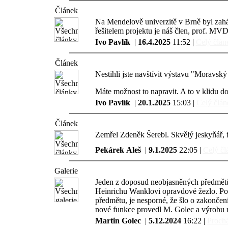
Článek
Na Mendelově univerzitě v Brně byl zah
řešitelem projektu je náš člen, prof. MVD
Ivo Pavlík
|
16.4.2025
11:52 |
Celý článe
Článek
Nestihli jste navštívit výstavu "Morav
Máte možnost to napravit. A to v klidu d
Ivo Pavlík
|
20.1.2025
15:03 |
Celý článe
Článek
Zemřel Zdeněk Šerebl. Skvělý jeskyňář, fo
Pekárek Aleš
|
9.1.2025
22:05 |
Celý čl
Galerie
Jeden z doposud neobjasněných předmětů z
Heinrichu Wanklovi opravdové žezlo. Por
předmětu, je nesporné, že šlo o zakončení
nové funkce provedl M. Golec a výrobu r
Martin Golec
|
5.12.2024
16:22 |
Prochá