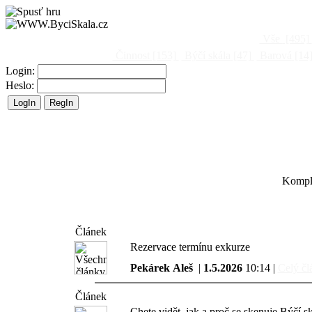
Vše
[495]
Činnost
[153]
Býčí skála
[47]
Barová
[14
Login:
Heslo:
Komple
Článek
Rezervace termínu exkurze
Pekárek Aleš
|
1.5.2026
10:14 |
Celý čl
Článek
Chete vidět, jak a proč se skenuje Býčí 