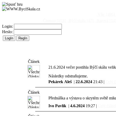
Vše
[495]
Činnost
[153]
Býčí skála
[47]
Barová
[14
Login:
Heslo:
Článek
21.6.2024 večer postihla Býčí skálu velik
Následky odstraňujeme.
Pekárek Aleš
|
22.6.2024
21:43 |
Celý č
Článek
Přednáška a výstava o skrytém světě mikr
Ivo Pavlík
|
4.6.2024
19:27 |
Celý článek