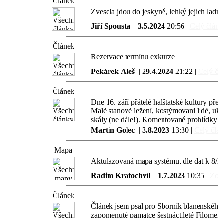
Článek
Zvesela jdou do jeskyně, lehký jejich la
Jiří Spousta
|
3.5.2024
20:56 |
Celý člán
Článek
Rezervace termínu exkurze
Pekárek Aleš
|
29.4.2024
21:22 |
Celý č
Článek
Dne 16. září přátelé halštatské kultury p
Malé stanové ležení, kostýmovaní lidé, 
skály (ne dále!). Komentované prohlídky 
Martin Golec
|
3.8.2023
13:30 |
Celý čl
Mapa
Aktulazovaná mapa systému, dle dat k 8
Radim Kratochvíl
|
1.7.2023
10:35 |
Zo
Článek
Článek jsem psal pro Sborník blanenskéh
zapomenuté památce šestnáctileté Filomenk