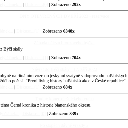
elý článek...
|
Diskuse...[0]
| Zobrazeno
292x
DNY OTEVŘENÝCH DVEŘÍ 2023 - rezervace
lánek...
|
Diskuse...[1]
| Zobrazeno
6348x
Záhada nálezu bronzového býčka
z Býčí skály
elý článek...
|
Diskuse...[1]
| Zobrazeno
704x
Návrat do Býčí skály - 17. září 2022
hyně na rituálním voze do jeskynní svatyně v doprovodu halštatských 
dého počasí. "První living history halštatská akce v České republice".
lánek...
|
Diskuse...[1]
| Zobrazeno
684x
Trudný konec olešnického vraha
na téma Černá kronika z historie blanenského okresu.
ý článek...
|
Diskuse...[0]
| Zobrazeno
339x
Po stopách dávné vraždy 2