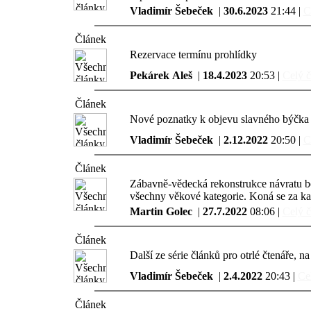
Vladimír Šebeček
|
30.6.2023
21:44 |
C
Článek
Rezervace termínu prohlídky
Pekárek Aleš
|
18.4.2023
20:53 |
Celý č
Článek
Nové poznatky k objevu slavného býčka 
Vladimír Šebeček
|
2.12.2022
20:50 |
C
Článek
Zábavně-vědecká rekonstrukce návratu bo
všechny věkové kategorie. Koná se za kaž
Martin Golec
|
27.7.2022
08:06 |
Celý č
Článek
Další ze série článků pro otrlé čtenáře, 
Vladimír Šebeček
|
2.4.2022
20:43 |
Cel
Článek