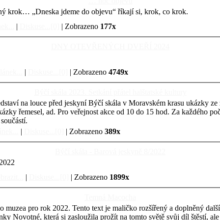
… noc objevů
dný krok… „Dneska jdeme do objevu“ říkají si, krok, co krok.
ek...
|
Diskuse...[0]
| Zobrazeno
177x
DNY OTEVŘENÝCH DVEŘÍ 2024
lánek...
|
Diskuse...[0]
| Zobrazeno
4749x
Býčí skála 2023. Setkání přátel halštatské kultury
ředstaví na louce před jeskyní Býčí skála v Moravském krasu ukázky ze ži
ukázky řemesel, ad. Pro veřejnost akce od 10 do 15 hod. Za každého po
součástí.
ánek...
|
Diskuse...[0]
| Zobrazeno
389x
Býčí skála - Barová jeskyně 8/2022
/2022
brazit...
|
Diskuse...[0]
| Zobrazeno
1899x
Temná Macocha
o muzea pro rok 2022. Tento text je maličko rozšířený a doplněný dal
y Novotné, která si zasloužila prožít na tomto světě svůj díl štěstí, a