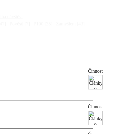
ha návštěv
47]
Pověsti
[7]
P100
[35]
Zamyšlení
[43]
Činnost
Činnost