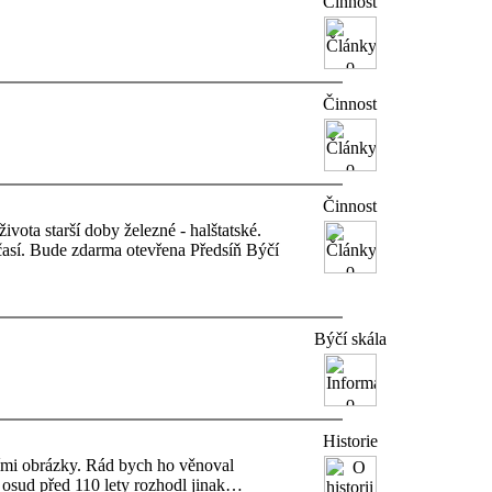
Činnost
Činnost
Činnost
vota starší doby železné - halštatské.
časí. Bude zdarma otevřena Předsíň Býčí
Býčí skála
Historie
šími obrázky. Rád bych ho věnoval
le osud před 110 lety rozhodl jinak…