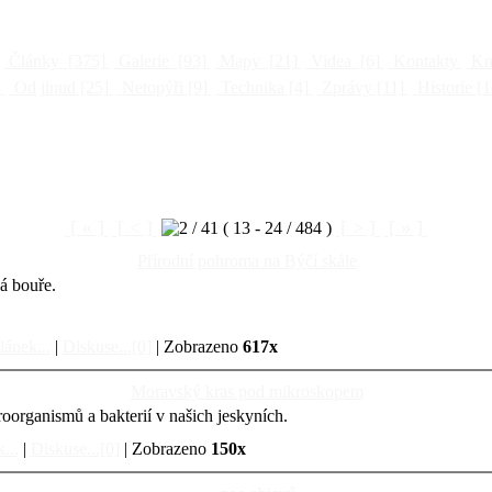
Články
[375]
Galerie
[93]
Mapy
[21]
Videa
[6]
Kontakty
Kni
]
Od jinud
[25]
Netopýři
[9]
Technika
[4]
Zprávy
[11]
Historie
[1
[ « ]
[ < ]
[ > ]
[ » ]
Přírodní pohroma na Býčí skále
á bouře.
lánek...
|
Diskuse...[0]
| Zobrazeno
617x
Moravský kras pod mikroskopem
oorganismů a bakterií v našich jeskyních.
...
|
Diskuse...[0]
| Zobrazeno
150x