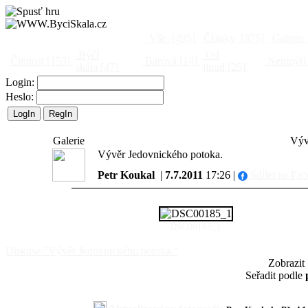
Vše
[495]
Články
[375]
Galerie
Býčí
Od
Činnost
[153]
Barová
[14]
Netopýři
skála
[47]
jinud
[25]
Login:
Heslo:
Galerie
Výv
Vývěr Jedovnického potoka.
Petr Koukal
|
7.7.2011
17:26 |
Sdílet na Fa
DSC00185_1
Diskuse "Vývěr Jedovnického potoka."
Zobrazit
Seřadit podle