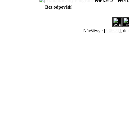
Aktualizovány fotografie
Petr Koukal
Před 1
Bez odpovědí.
Návštěvy :
[
538623
]
, dn