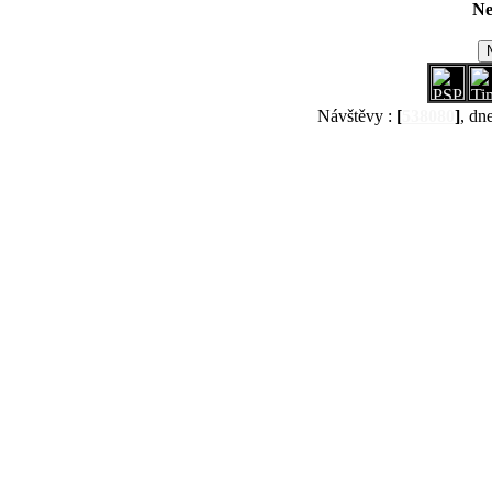
Ne
Návštěvy :
[
538080
]
, dn