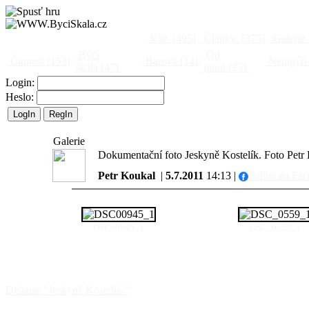
Vše
[495]
Články
[375]
Galerie
Býčí
Od
Činnost
[153]
Barová
[14]
Netopýři
skála
[47]
jinud
[25]
Login:
Heslo:
Galerie
Dokumentační foto Jeskyně Kostelík. Foto Petr
Petr Koukal
|
5.7.2011
14:13 |
Sdílet na Fa
DSC00945_1
DSC_0559_1
Diskuse "Jeskyně Kostelík."