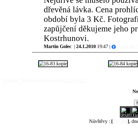
Nejdříve se muselo používa
dřevěná lávka. Cena prohlí
období byla 3 Kč. Fotogra
zapůjčení děkujeme jeho p
Kostrhunovi.
Martin Golec
|
24.1.2010
19:47 |
Sdílet na 
16-83 kopie
16-84 kopie
Diskuse "Šenkův sifon v letech 1920-1927"
Ne
Návštěvy :
[
537568
]
, dn