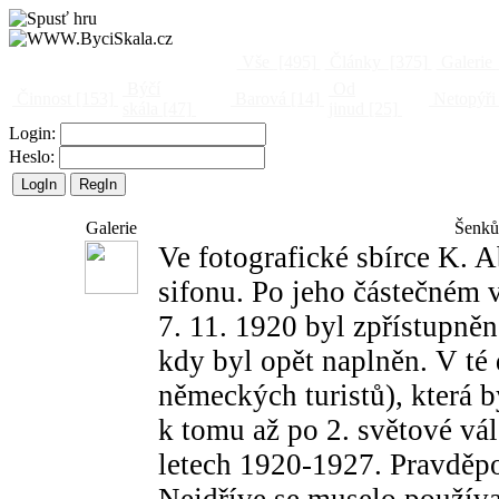
Vše
[495]
Články
[375]
Galerie
Býčí
Od
Činnost
[153]
Barová
[14]
Netopýři
skála
[47]
jinud
[25]
Login:
Heslo:
Galerie
Šenků
Ve fotografické sbírce K. 
sifonu. Po jeho částečném 
7. 11. 1920 byl zpřístupně
kdy byl opět naplněn. V té
německých turistů), která 
k tomu až po 2. světové vál
letech 1920-1927. Pravděp