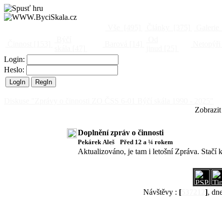
Vše
[495]
Články
[375]
Galerie
Býčí
Od
Činnost
[153]
Barová
[14]
Netopýři
skála
[47]
jinud
[25]
Login:
Heslo:
Diskuse "Zprávy o činnosti ZO ČSS 6-01 Býčí skála 1990 - 2025"
Zobrazit
Doplnění zpráv o činnosti
Pekárek Aleš
Před 12 a ¼ rokem
Aktualizováno, je tam i letošní Zpráva. Stačí
Návštěvy :
[
537212
]
, dn