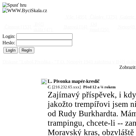
Vše
[495]
Články
[375]
Galerie
Býčí
Od
Činnost
[153]
Barová
[14]
Netopýři
skála
[47]
jinud
[25]
Login:
Heslo:
Diskuse "Luboš Pivoňka - "T.O. Netopýr 1941 založena v Býčí skále
Zobrazit
L. Pivonka mapér-kreslič
C.
[216.232.65.xxx]
Před 12 a ¼ rokem
Zajímavý příspěvek, i kd
jakožto trempířovi jsem n
od Rudy Burkhardta. Mám p
trampingu, chcete-li -- z
Moravský kras, obzvláště 