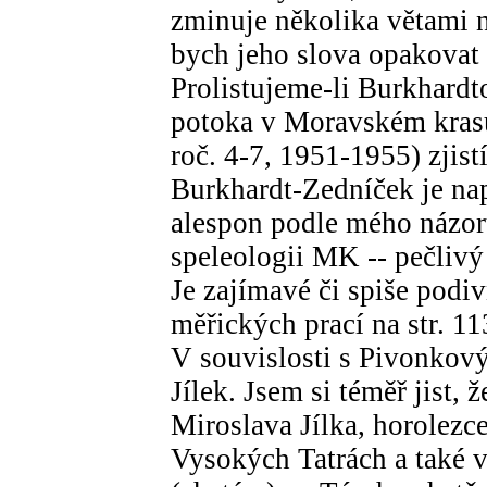
zminuje několika větami n
bych jeho slova opakovat 
Prolistujeme-li Burkhard
potoka v Moravském krasu
roč. 4-7, 1951-1955) zjis
Burkhardt-Zedníček je nap
alespon podle mého názor
speleologii MK -- pečlivý
Je zajímavé či spiše podi
měřických prací na str. 1
V souvislosti s Pivonkov
Jílek. Jsem si téměř jist,
Miroslava Jílka, horolezc
Vysokých Tatrách a také 