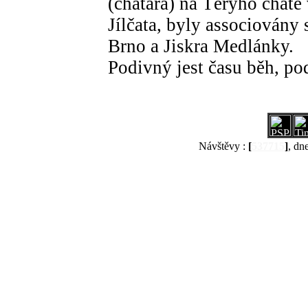
(chatára) na Téryho chatě 
Jílčata, byly associovány
Brno a Jiskra Medlánky.
Podivný jest času běh, pod
Návštěvy :
[
537715
]
, dn