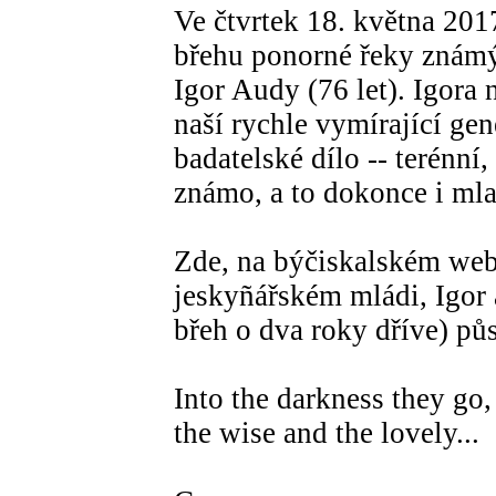
Ve čtvrtek 18. května 20
břehu ponorné řeky známý
Igor Audy (76 let). Igora n
naší rychle vymírající gen
badatelské dílo -- terénní,
známo, a to dokonce i ml
Zde, na býčiskalském we
jeskyñářském mládi, Igor a
břeh o dva roky dříve) půs
Into the darkness they go,
the wise and the lovely...