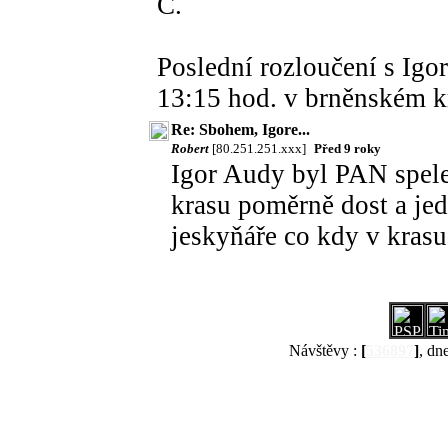
C.
Poslední rozloučení s Igo
13:15 hod. v brněnském kr
Re: Sbohem, Igore...
Robert
[80.251.251.xxx]
Před 9 roky
Igor Audy byl PAN spele
krasu poměrně dost a je
jeskyňáře co kdy v krasu
Návštěvy :
[
536897
]
, dn