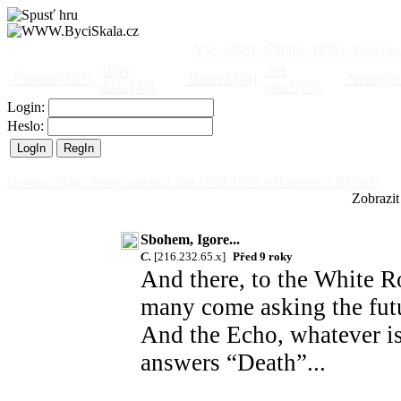
Vše
[495]
Články
[375]
Galerie
Býčí
Od
Činnost
[153]
Barová
[14]
Netopýři
skála
[47]
jinud
[25]
Login:
Heslo:
Diskuse "Igor Audy - divoká léta 1958-1966 v Barovce a Býčině"
Zobrazit
Sbohem, Igore...
C.
[216.232.65.x]
Před 9 roky
And there, to the White R
many come asking the fut
And the Echo, whatever is
answers “Death”...