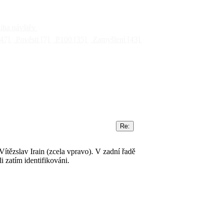
ha návštěv
47]
Pověsti
[7]
P100
[35]
Zamyšlení
[43]
Vítězslav Irain (zcela vpravo). V zadní řadě
i zatím identifikováni.