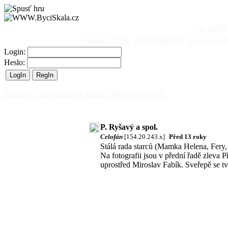
Vše
[495]
Činnost
[153]
Býčí skála
[47]
Barová
[14
Login:
Heslo:
Diskuse "Naše činnost v Krasu - Přemysl Ryšavý"
P. Ryšavý a spol.
Celofán
[154.20.243.x]
Před 13 roky
Stálá rada starců (Mamka Helena, Fery,
Na fotografii jsou v přední řadě zleva P
uprostřed Miroslav Fabík. Sveřepě se tvá