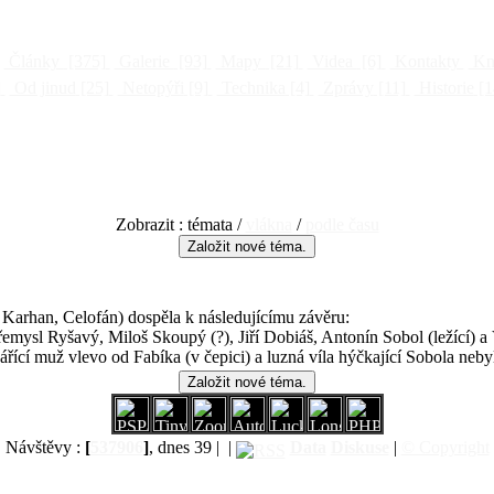
Články
[375]
Galerie
[93]
Mapy
[21]
Videa
[6]
Kontakty
Kni
]
Od jinud
[25]
Netopýři
[9]
Technika
[4]
Zprávy
[11]
Historie
[1
Zobrazit : témata /
vlákna
/
podle času
 Karhan, Celofán) dospěla k následujícímu závěru:
řemysl Ryšavý, Miloš Skoupý (?), Jiří Dobiáš, Antonín Sobol (ležící) a 
řící muž vlevo od Fabíka (v čepici) a luzná víla hýčkající Sobola nebyl
Návštěvy :
[
537906
]
, dnes 39 |
|
Data
Diskuse
|
© Copyright