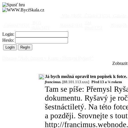
Vše
[495]
Články
[375]
Galerie
Býčí
Od
Činnost
[153]
Barová
[14]
Netopýři
skála
[47]
jinud
[25]
Login:
Heslo:
Diskuse "Naše činnost v Krasu - Přemysl Ryšavý"
Zobrazit
Já bych možná opravil ten popisek k fotce.
francimus.
[88.101.113.xxx]
Před 13 a ¼ rokem
Tam se píše: Přemysl Ryš
dokumentu. Ryšavý je ročn
šestnáctiletý. Na této fotc
a později. Srovnejte s tou
http://francimus.webnode