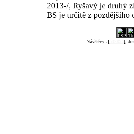
2013-/, Ryšavý je druhý 
BS je určitě z pozdějšího 
Návštěvy :
[
538854
]
, dn