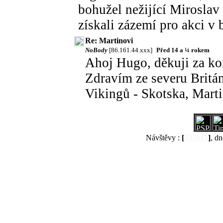
bohužel nežijící Mirosla
získali zázemí pro akci v
Re: Martinovi
NoBody
[86.161.44.xxx]
Před 14 a ¼ rokem
Ahoj Hugo, děkuji za ko
Zdravím ze severu Britán
Vikingů - Skotska, Mart
Návštěvy :
[
537013
]
, dn