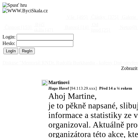
Vše
[495]
Články
[375]
Galerie
Býčí
Od
Činnost
[153]
Barová
[14]
Netopýři
skála
[47]
jinud
[25]
Login:
Heslo:
Diskuse "Memoriál RNDr. Rudolfa Burkhardta - kořeny Dnů otevřen
Zobrazit
Martinovi
Hugo Havel
[94.113.29.xxx]
Před 14 a ¼ rokem
Ahoj Martine,
je to pěkně napsané, slibu
informace a statistiky ze 
organizoval. Aktuálně pro
organizátora této akce, kt