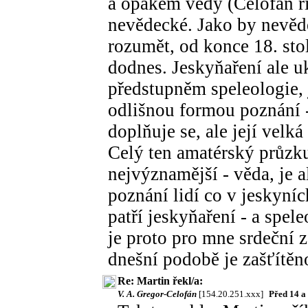
a opakem vědy (Celofán řík
nevědecké. Jako by nevěd
rozumět, od konce 18. stole
dodnes. Jeskyňaření ale uk
předstupněm speleologie, 
odlišnou formou poznání -
doplňuje se, ale její velká
Celý ten amatérský průzk
nejvýznamější - věda, je 
poznání lidí co v jeskyníc
patří jeskyňaření - a spel
je proto pro mne srdeční z
dnešní podobě je zašťítě
Re: Martin řekl/a:
V. A. Gregor-Celofán
[154.20.251.xxx]
Před 14 a