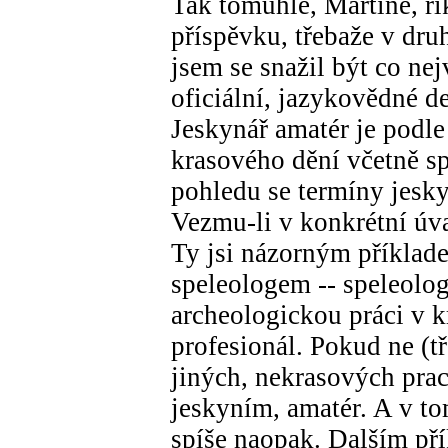
Tak tomuhle, Martine, ří
příspěvku, třebaže v druh
jsem se snažil být co nej
oficiální, jazykovědné d
Jeskynář amatér je podl
krasového dění včetně s
pohledu se termíny jesky
Vezmu-li v konkrétní úv
Ty jsi názorným příklade
speleologem -- speleolo
archeologickou práci v kr
profesionál. Pokud ne (t
jiných, nekrasových praco
jeskyním, amatér. A v to
spíše naopak. Dalším pří