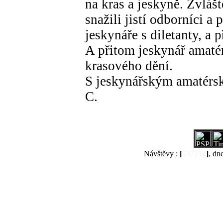
na kras a jeskyně. Zvlášt
snažili jistí odborníci a
jeskynáře s diletanty, a
A přitom jeskynář amatér
krasového dění.
S jeskynářským amatér
C.
Návštěvy :
[
537218
]
, dn