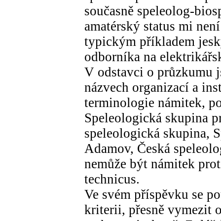
současně speleolog-biosp
amatérský status mi nen
typickým příkladem jesk
odborníka na elektrikářsk
V odstavci o průzkumu j
názvech organizací a ins
terminologie námitek, po
Speleologická skupina p
speleologická skupina,
Adamov, Česká speleologi
nemůže být námitek prot
technicus.
Ve svém příspěvku se po
kriterii, přesně vymezit