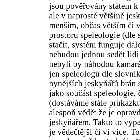
jsou pověřovány státem k
ale v naprosté většině jes
menším, občas větším či 
prostoru speleologie (dle 
stačit, systém funguje dál
nebudou jednou sedět lidi
nebyli by náhodou kamarád
jen speleologů dle slovní
nynějších jeskyňářů brán 
jako součást speleologie,
(dostáváme stále průkazku
alespoň vědět že je oprav
jeskyňářem. Takto to vypa
je vědečtější či ví více. 