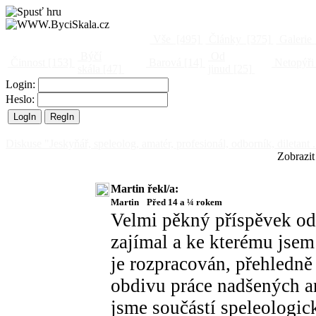
Vše
[495]
Články
[375]
Galerie
Býčí
Od
Činnost
[153]
Barová
[14]
Netopýři
skála
[47]
jinud
[25]
Login:
Heslo:
Diskuse "Jeskyňář, speleolog, amatér, profesionál, odborník, diletant .
Zobrazit
Martin řekl/a:
Martin
Před 14 a ¼ rokem
Velmi pěkný příspěvek od
zajímal a ke kterému jsem
je rozpracován, přehledně
obdivu práce nadšených a
jsme součástí speleologick