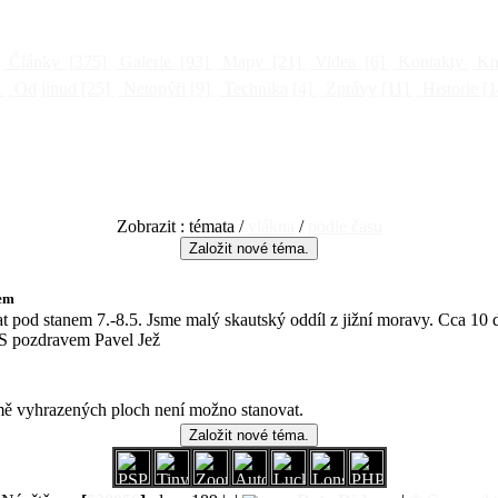
Články
[375]
Galerie
[93]
Mapy
[21]
Videa
[6]
Kontakty
Kni
]
Od jinud
[25]
Netopýři
[9]
Technika
[4]
Zprávy
[11]
Historie
[1
Zobrazit : témata /
vlákna
/
podle času
kem
t pod stanem 7.-8.5. Jsme malý skautský oddíl z jižní moravy. Cca 10 dět
! S pozdravem Pavel Jež
 vyhrazených ploch není možno stanovat.