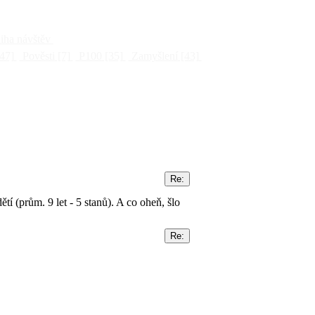
ha návštěv
47]
Pověsti
[7]
P100
[35]
Zamyšlení
[43]
í (prům. 9 let - 5 stanů). A co oheň, šlo