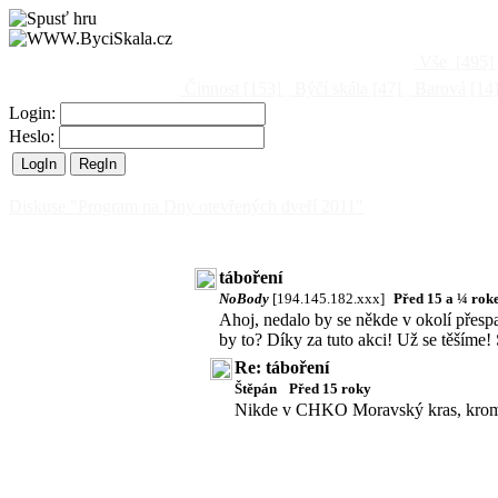
Vše
[495]
Činnost
[153]
Býčí skála
[47]
Barová
[14
Login:
Heslo:
Diskuse "Program na Dny otevřených dveří 2011"
táboření
NoBody
[194.145.182.xxx]
Před 15 a ¼ ro
Ahoj, nedalo by se někde v okolí přespa
by to? Díky za tuto akci! Už se těšíme
Re: táboření
Štěpán
Před 15 roky
Nikde v CHKO Moravský kras, kromě