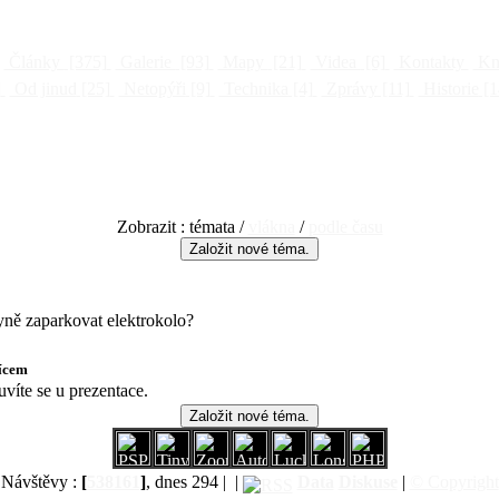
Články
[375]
Galerie
[93]
Mapy
[21]
Videa
[6]
Kontakty
Kni
]
Od jinud
[25]
Netopýři
[9]
Technika
[4]
Zprávy
[11]
Historie
[1
Zobrazit : témata /
vlákna
/
podle času
yně zaparkovat elektrokolo?
sícem
víte se u prezentace.
Návštěvy :
[
538161
]
, dnes 294 |
|
Data
Diskuse
|
© Copyright