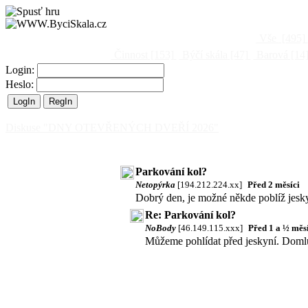
Vše
[495]
Činnost
[153]
Býčí skála
[47]
Barová
[14
Login:
Heslo:
Diskuse "DNY OTEVŘENÝCH DVEŘÍ 2026"
Parkování kol?
Netopýrka
[194.212.224.xx]
Před 2 měsíci
Dobrý den, je možné někde poblíž jesk
Re: Parkování kol?
NoBody
[46.149.115.xxx]
Před 1 a ½ mě
Můžeme pohlídat před jeskyní. Domlu