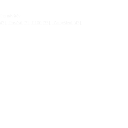
ha návštěv
47]
Pověsti
[7]
P100
[35]
Zamyšlení
[43]