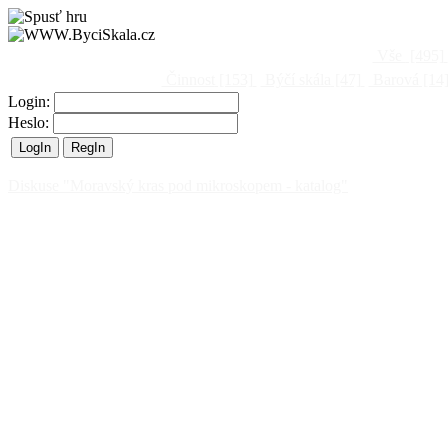
Vše
[495]
Činnost
[153]
Býčí skála
[47]
Barová
[14
Login:
Heslo:
Diskuse "Moravský kras pod mikroskopem - katalog"