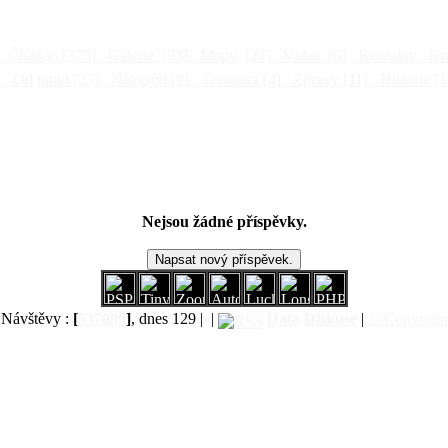
Články
[375]
Galerie
[93]
Mapy
[21]
Videa
[6]
Kontakty
Kni
]
Od jinud
[25]
Netopýři
[9]
Technika
[4]
Zprávy
[11]
Historie
[1
Nejsou žádné příspěvky.
Návštěvy :
[
537099
]
, dnes 129 |
|
Data
Diskuse
|
© Copyright