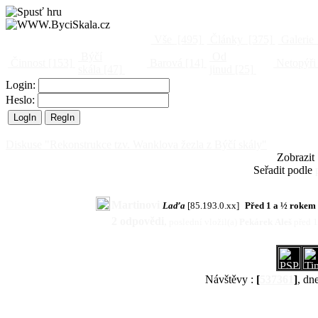
Vše
[495]
Články
[375]
Galerie
Býčí
Od
Činnost
[153]
Barová
[14]
Netopýři
skála
[47]
jinud
[25]
Login:
Heslo:
Diskuse "Rekonstrukce tzv. Wanklova žezla z Býčí skály"
Zobrazit
Seřadit podle
Martinovi
Laďa
[85.193.0.xx]
Před 1 a ½ rokem
2 odpovědi
,
poslední vložil(a)
Pekárek Aleš
před 
Návštěvy :
[
537361
]
, dn