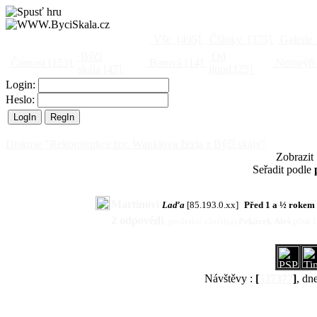
Vše
[495]
Články
[375]
Galerie
Býčí
Od
Činnost
[153]
Barová
[14]
Netopýři
skála
[47]
jinud
[25]
Login:
Heslo:
Diskuse "Rekonstrukce tzv. Wanklova žezla z Býčí skály"
Zobrazit
Seřadit podle
Martinovi
Laďa
[85.193.0.xx]
Před 1 a ½ rokem
2 odpovědi
,
poslední vložil(a)
Pekárek Aleš
před 
Návštěvy :
[
537377
]
, dn