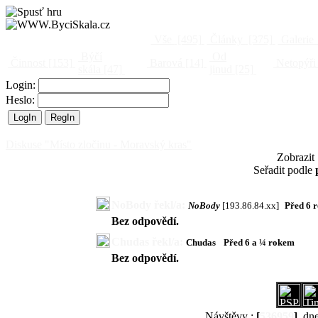
Vše
[495]
Články
[375]
Galerie
Býčí
Od
Činnost
[153]
Barová
[14]
Netopýři
skála
[47]
jinud
[25]
Login:
Heslo:
Diskuse "Místo zločinu - Moravský kras"
Zobrazit
Seřadit podle
NoBody řekl/a:
NoBody
[193.86.84.xx]
Před 6 
Bez odpovědí.
Chudas řekl/a:
Chudas
Před 6 a ¼ rokem
Bez odpovědí.
Návštěvy :
[
536959
]
, dn