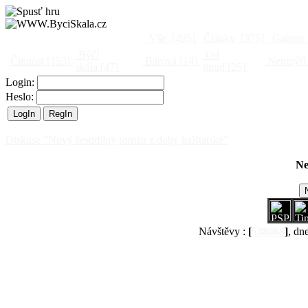
Vše
[495]
Články
[375]
Galerie
Býčí
Od
Činnost
[153]
Barová
[14]
Netopýři
skála
[47]
jinud
[25]
Login:
Heslo:
Diskuse "Nový šestidílný román z doby halštatské"
Ne
Návštěvy :
[
538668
]
, dn