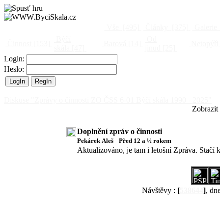
Vše
[495]
Články
[375]
Galerie
Býčí
Od
Činnost
[153]
Barová
[14]
Netopýři
skála
[47]
jinud
[25]
Login:
Heslo:
Diskuse "Zprávy o činnosti ZO ČSS 6-01 Býčí skála 1990 - 2025"
Zobrazit
Doplnění zpráv o činnosti
Pekárek Aleš
Před 12 a ½ rokem
Aktualizováno, je tam i letošní Zpráva. Stačí
Návštěvy :
[
538644
]
, dn