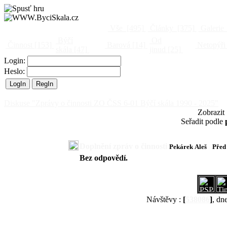
Vše
[495]
Články
[375]
Galerie
Býčí
Od
Činnost
[153]
Barová
[14]
Netopýři
skála
[47]
jinud
[25]
Login:
Heslo:
Diskuse "Zprávy o činnosti ZO ČSS 6-01 Býčí skála 1990 - 2025"
Zobrazit
Seřadit podle
Doplnění zpráv o činnosti
Pekárek Aleš
Před
Bez odpovědí.
Návštěvy :
[
538086
]
, dn