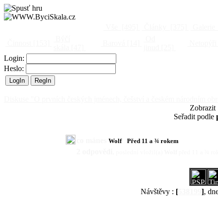
Vše
[495]
Články
[375]
Galerie
Býčí
Od
Činnost
[153]
Barová
[14]
Netopýři
skála
[47]
jinud
[25]
Login:
Heslo:
Diskuse "O prvních českých jménech, češství a českém národním obr
Zobrazit
Seřadit podle
co mánes
Wolf
Před 11 a ¾ rokem
2 odpovědi
,
poslední vložil(a)
Wolf
před 11 a ¾ r
Návštěvy :
[
538199
]
, dn