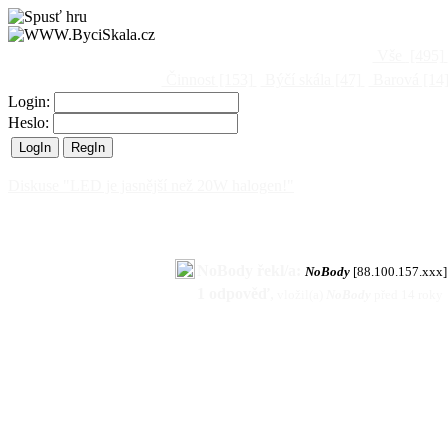
Vše
[495]
Činnost
[153]
Býčí skála
[47]
Barová
[14
Login:
Heslo:
Diskuse "LED je jasnější než 20W halogen!"
NoBody řekl/a:
NoBody
[88.100.157.xxx]
1 odpověď
,
vložil(a)
NoBody
před 14 roky