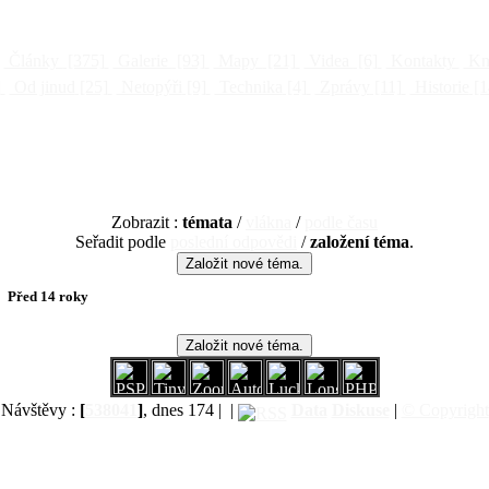
Články
[375]
Galerie
[93]
Mapy
[21]
Videa
[6]
Kontakty
Kni
]
Od jinud
[25]
Netopýři
[9]
Technika
[4]
Zprávy
[11]
Historie
[1
Zobrazit :
témata
/
vlákna
/
podle času
Seřadit podle
poslední odpovědi
/
založení téma
.
Před 14 roky
Návštěvy :
[
538041
]
, dnes 174 |
|
Data
Diskuse
|
© Copyright