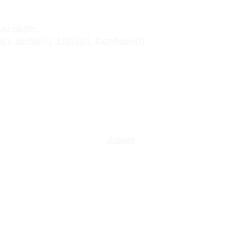
ha návštěv
47]
Pověsti
[7]
P100
[35]
Zamyšlení
[43]
Zobrazit