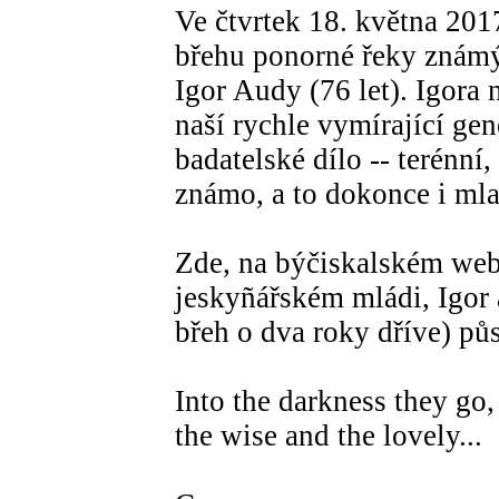
Ve čtvrtek 18. května 20
břehu ponorné řeky známý
Igor Audy (76 let). Igora n
naší rychle vymírající gen
badatelské dílo -- terénní,
známo, a to dokonce i ml
Zde, na býčiskalském we
jeskyñářském mládi, Igor a
břeh o dva roky dříve) půs
Into the darkness they go,
the wise and the lovely...