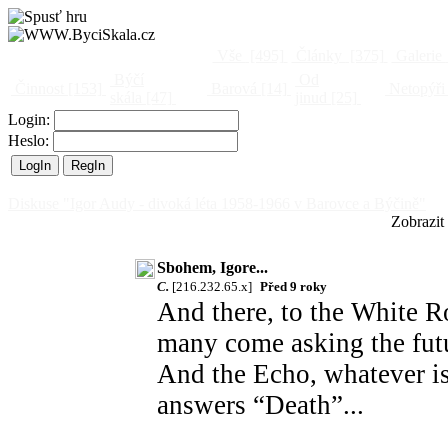
Vše
[495]
Články
[375]
Galerie
Býčí
Od
Činnost
[153]
Barová
[14]
Netopýři
skála
[47]
jinud
[25]
Login:
Heslo:
Diskuse "Igor Audy - divoká léta 1958-1966 v Barovce a Býčině"
Zobrazit
Sbohem, Igore...
C.
[216.232.65.x]
Před 9 roky
And there, to the White R
many come asking the fut
And the Echo, whatever is
answers “Death”...