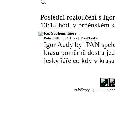
C.
Poslední rozloučení s Igo
13:15 hod. v brněnském kr
Re: Sbohem, Igore...
Robert
[80.251.251.xxx]
Před 9 roky
Igor Audy byl PAN spele
krasu poměrně dost a je
jeskyňáře co kdy v krasu
Návštěvy :
[
536914
]
, dn