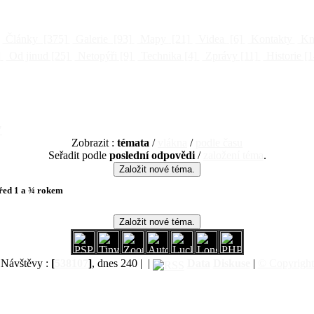
Články
[375]
Galerie
[93]
Mapy
[21]
Videa
[6]
Kontakty
Kni
]
Od jinud
[25]
Netopýři
[9]
Technika
[4]
Zprávy
[11]
Historie
[1
"
Zobrazit :
témata
/
vlákna
/
podle času
Seřadit podle
poslední odpovědi
/
založení téma
.
řed 1 a ¾ rokem
Návštěvy :
[
538107
]
, dnes 240 |
|
Data
Diskuse
|
© Copyright