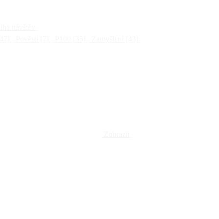
ha návštěv
47]
Pověsti
[7]
P100
[35]
Zamyšlení
[43]
Zobrazit