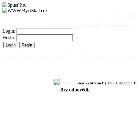
Vše
[495]
Činnost
[153]
Býčí skála
[47]
Barová
[14
Login:
Heslo:
Diskuse "Němečtí speleologové 1927-1945 v Moravském Švýcarsku
Oprava
Ondřej Mlejnek
[109.81.92.xxx]
P
Bez odpovědí.