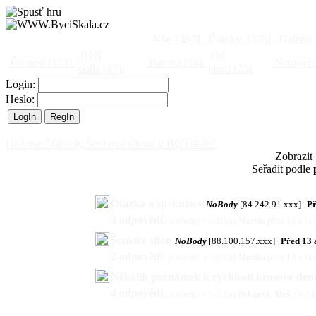
Vše
[495]
Články
[375]
Galerie
Býčí
Od
Činnost
[153]
Barová
[14]
Netopýři
skála
[47]
jinud
[25]
Login:
Heslo:
Diskuse "Záhady Šenkova sifonu v Býčí skále"
Zobrazit
Seřadit podle
Otázka a spekulace
NoBody
[84.242.91.xxx]
Př
3 odpovědi
,
poslední vložil(a)
Martin
před 13 a ¼
Šenkův sifon
NoBody
[88.100.157.xxx]
Před 13
2 odpovědi
,
poslední vložil(a)
Martin
před 13 a ¼
Několik poznámek k rychlosti krasové de
4 odpovědi
,
poslední vložil(a)
Pekárek Aleš
před 