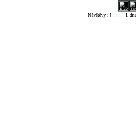
Návštěvy :
[
536879
]
, dn