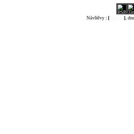
Návštěvy :
[
538714
]
, dn