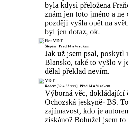
byla kdysi přeložena Fra
znám jen toto jméno a ne 
později vyšla opět na svě
byl jen dotaz, ok.
Re: VDT
Štěpán
Před 14 a ¼ rokem
Jak už jsem psal, poskyt
Blansko, také to vyšlo v 
dělal překlad nevím.
VDT
Robert
[82.4.25.xxx]
Před 14 a ¼ rokem
Výborná věc, dokládající
Ochozská jeskyně- BS. To 
zajímavost, kdo je autore
získáno? Bohužel jsem to 