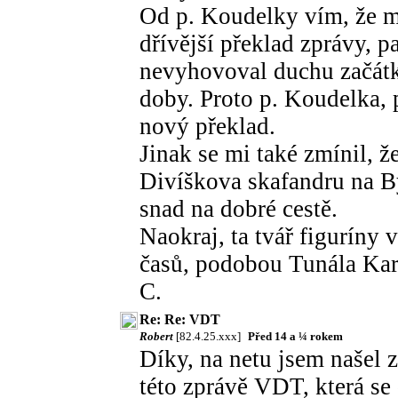
Od p. Koudelky vím, že m
dřívější překlad zprávy, p
nevyhovoval duchu začátku
doby. Proto p. Koudelka, 
nový překlad.
Jinak se mi také zmínil, ž
Divíškova skafandru na B
snad na dobré cestě.
Naokraj, ta tvář figuríny
časů, podobou Tunála Kar
C.
Re: Re: VDT
Robert
[82.4.25.xxx]
Před 14 a ¼ rokem
Díky, na netu jsem našel
této zprávě VDT, která se