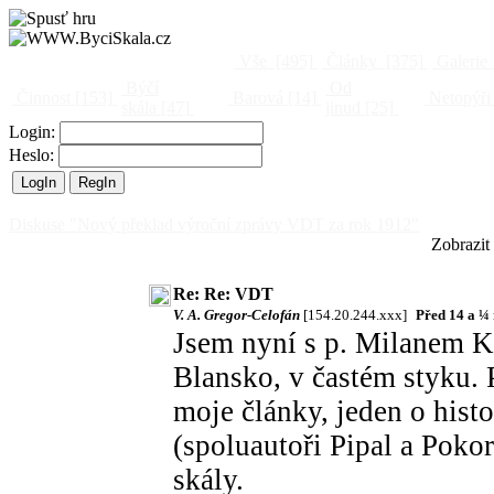
Vše
[495]
Články
[375]
Galerie
Býčí
Od
Činnost
[153]
Barová
[14]
Netopýři
skála
[47]
jinud
[25]
Login:
Heslo:
Diskuse "Nový překlad výroční zprávy VDT za rok 1912"
Zobrazit
Re: Re: VDT
V. A. Gregor-Celofán
[154.20.244.xxx]
Před 14 a ¼
Jsem nyní s p. Milanem 
Blansko, v častém styku. 
moje články, jeden o hist
(spoluautoři Pipal a Poko
skály.