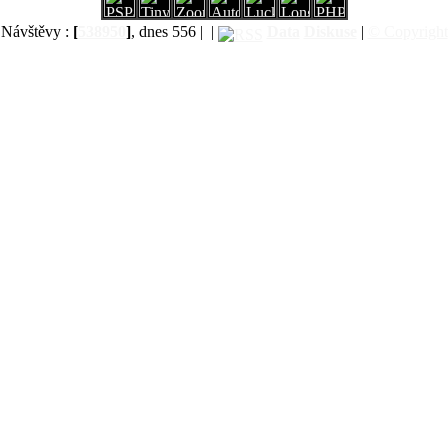
Návštěvy :
[
538950
]
, dnes 556 |
|
Data
Diskuse
|
© Copyright