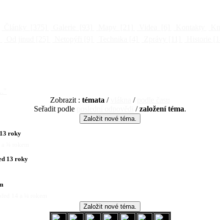
Články
[375]
Galerie
[93]
Mapy
[21]
Videa
[6]
Kontakty
Kni
]
Od jinud
[25]
Netopýři
[9]
Technika
[4]
Zprávy
[11]
Historie
[1
.."
Zobrazit :
témata
/
vlákna
/
podle času
Seřadit podle
poslední odpovědi
/
založení téma
.
13 roky
1 a ¾ rokem
ed 13 roky
em
před 14 a ¼ rokem