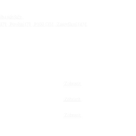
ha návštěv
47]
Pověsti
[7]
P100
[35]
Zamyšlení
[43]
Zobrazit
Zobrazit
Zobrazit