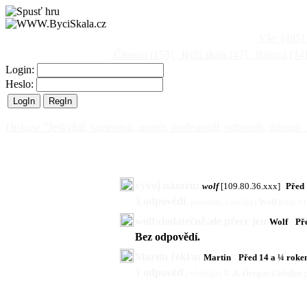
Vše
[495]
Činnost
[153]
Býčí skála
[47]
Barová
[14
Login:
Heslo:
Diskuse "Jeskyňář, speleolog, amatér, profesionál, odborník, diletant .
vývoj názoru:
wolf
[109.80.36.xxx]
Před 
3 odpovědi
,
poslední vložil(a)
Wolf
před 1
wolf:dodatečně,ale přece jen
Wolf
Př
Bez odpovědí.
Martin řekl/a:
Martin
Před 14 a ¼ rok
1 odpověď
,
vložil(a)
V. A. Gregor-Celofán