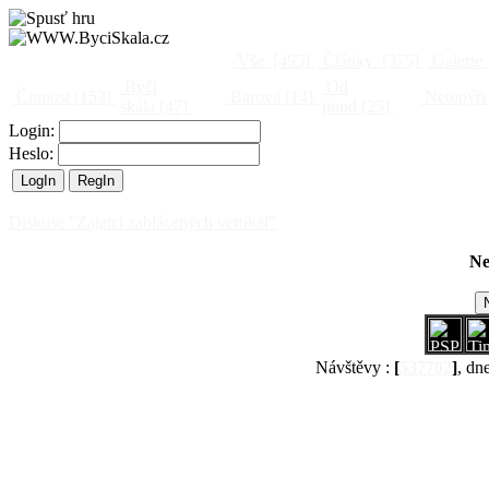
Vše
[495]
Články
[375]
Galerie
Býčí
Od
Činnost
[153]
Barová
[14]
Netopýři
skála
[47]
jinud
[25]
Login:
Heslo:
Diskuse "Zajatci zablácených vertikál"
Ne
Návštěvy :
[
537702
]
, dn