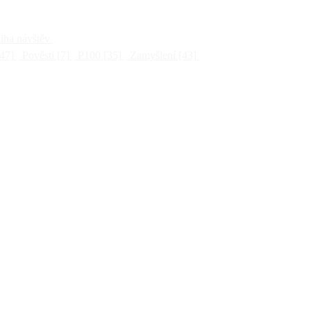
ha návštěv
47]
Pověsti
[7]
P100
[35]
Zamyšlení
[43]