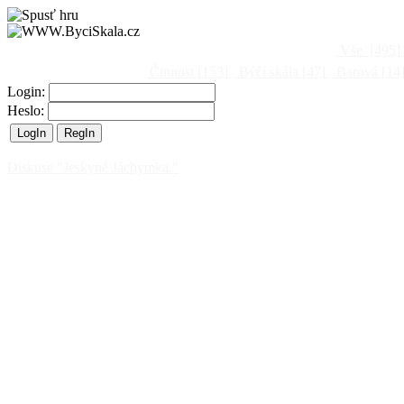
Vše
[495]
Činnost
[153]
Býčí skála
[47]
Barová
[14
Login:
Heslo:
Diskuse "Jeskyně Jáchymka."