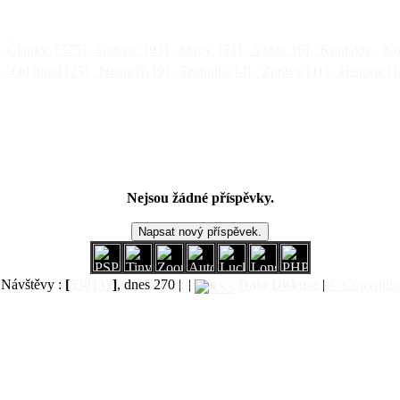
Články
[375]
Galerie
[93]
Mapy
[21]
Videa
[6]
Kontakty
Kni
]
Od jinud
[25]
Netopýři
[9]
Technika
[4]
Zprávy
[11]
Historie
[1
Nejsou žádné příspěvky.
Návštěvy :
[
538137
]
, dnes 270 |
|
Data
Diskuse
|
© Copyright