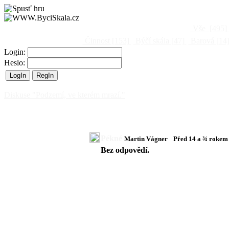
Vše
[495]
Činnost
[153]
Býčí skála
[47]
Barová
[14
Login:
Heslo:
Diskuse "Podzemí, ve kterém mrazí."
Pékné
Martin Vágner
Před 14 a ¾ rokem
Bez odpovědí.