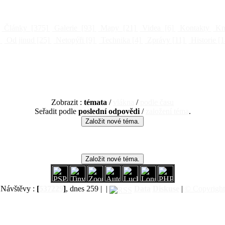
Články
[375]
Galerie
[93]
Mapy
[21]
Videa
[6]
Kontakty
Kni
]
Od jinud
[25]
Netopýři
[9]
Technika
[4]
Zprávy
[11]
Historie
[1
Zobrazit :
témata
/
vlákna
/
podle času
Seřadit podle
poslední odpovědi
/
založení téma
.
Návštěvy :
[
537229
]
, dnes 259 |
|
Data
Diskuse
|
© Copyright