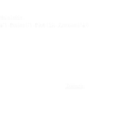
ha návštěv
47]
Pověsti
[7]
P100
[35]
Zamyšlení
[43]
Zobrazit