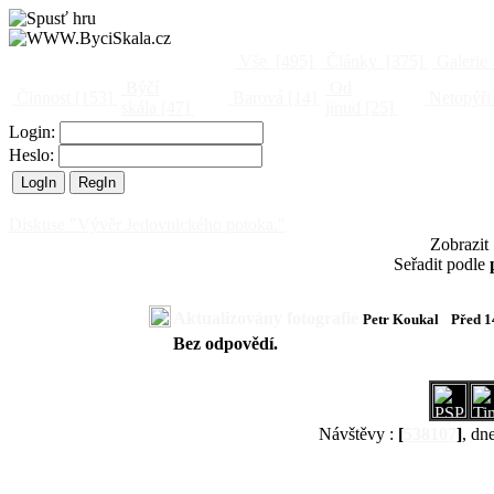
Vše
[495]
Články
[375]
Galerie
Býčí
Od
Činnost
[153]
Barová
[14]
Netopýři
skála
[47]
jinud
[25]
Login:
Heslo:
Diskuse "Vývěr Jedovnického potoka."
Zobrazit
Seřadit podle
Aktualizovány fotografie
Petr Koukal
Před 1
Bez odpovědí.
Návštěvy :
[
538107
]
, dn