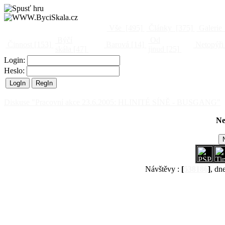
Vše
[495]
Články
[375]
Galerie
Býčí
Od
Činnost
[153]
Barová
[14]
Netopýři
skála
[47]
jinud
[25]
Login:
Heslo:
Diskuse "Pracovní akce 23.6.2005: HLINITÉ SÍNĚ - BUSGANG"
Ne
Návštěvy :
[
538186
]
, dn