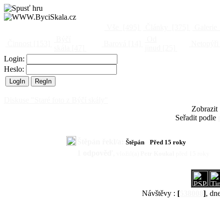
Vše
[495]
Články
[375]
Galerie
Býčí
Od
Činnost
[153]
Barová
[14]
Netopýři
skála
[47]
jinud
[25]
Login:
Heslo:
Diskuse "Staré foto z Býčí skály"
Zobrazit
Seřadit podle
Štěpán řekl/a:
Štěpán
Před 15 roky
1 odpověď
,
vložil(a)
Petr Koukal
před 15 roky
Návštěvy :
[
538008
]
, dn