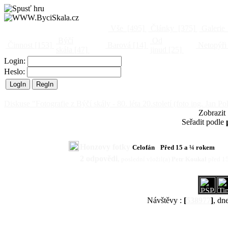
Vše
[495]
Články
[375]
Galerie
Býčí
Od
Činnost
[153]
Barová
[14]
Netopýři
skála
[47]
jinud
[25]
Login:
Heslo:
Diskuse "Fotografie z Býčí skály - 80. léta 20.století (foto ing. Jan Po
Zobrazit
Seřadit podle
Honzovy fotky
Celofán
Před 15 a ¼ rokem
2 odpovědi
,
poslední vložil(a)
Petr Koukal
před 1
Návštěvy :
[
538977
]
, dn