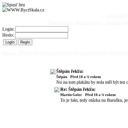
Vše
[495]
Činnost
[153]
Býčí skála
[47]
Barová
[14
Login:
Heslo:
Diskuse "Býčí skála 2010: Vyřešení problému podzemního Jedovnick
Štěpán řekl/a:
Štěpán
Před 16 a ¼ rokem
No na tom plakátu by teda měl být ten o
Re: Štěpán řekl/a:
Martin Golec
Před 16 a ¼ rokem
To je fakt, tedy otázka na Barušku, je