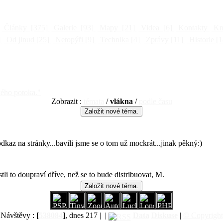
Články
[375]
Galerie
[93]
Mapy
[21]
Videa
[6]
Kontakty
Kni
]
Od jinud
[25]
Netopýři
[9]
Technika
[4]
Zprávy
[11]
Historie
[1
ého potoka."
Zobrazit :
témata
/
vlákna
/
podle času
dkaz na stránky...bavili jsme se o tom už mockrát...jinak pěkný:)
stli to doupraví dříve, než se to bude distribuovat, M.
Návštěvy :
[
538084
]
, dnes 217 |
|
Data
Diskuse
|
© Copyright