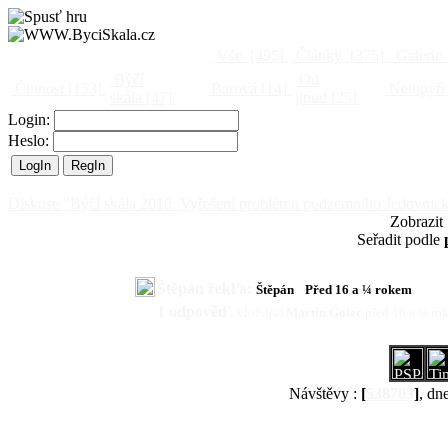
Vše
[495]
Články
[375]
Galerie
Býčí
Od
Činnost
[153]
Barová
[14]
Netopýři
skála
[47]
jinud
[25]
Login:
Heslo:
Diskuse "Býčí skála 2010: Vyřešení problému podzemního Jedovnick
Zobrazit
Seřadit podle
Štěpán řekl/a:
Štěpán
Před 16 a ¼ rokem
1 odpověď
,
vložil(a)
Martin Golec
před 16 a ¼ ro
Návštěvy :
[
538703
]
, dn