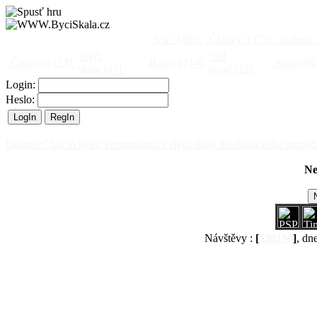
Vše
[495]
Články
[375]
Galerie
Býčí
Od
Činnost
[153]
Barová
[14]
Netopýři
skála
[47]
jinud
[25]
Login:
Heslo:
Diskuse "Jak to bylo: Prvoprůstup z Býčí skály do Rudického propad
Ne
Návštěvy :
[
538150
]
, dn