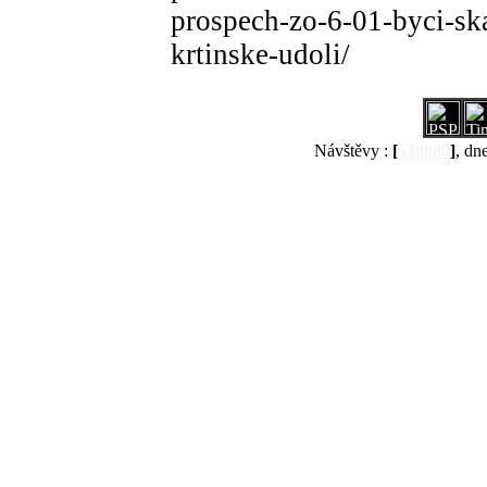
prospech-zo-6-01-byci-sk
krtinske-udoli/
Návštěvy :
[
538080
]
, dn