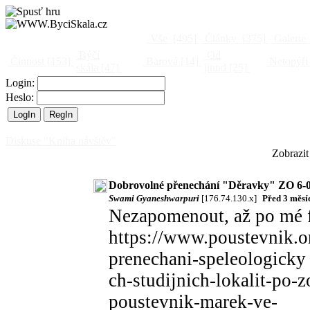
Vše
[495]
Články
[375]
Galerie
Býčí
Od
Činnost
[153]
Barová
[14]
Netopýři
skála
[47]
jinud
[25]
Login:
Heslo:
Diskuse "Kniha návštěv"
Zobrazit
Dobrovolné přenechání "Děravky" ZO 6-0
Swami Gyaneshwarpuri
[176.74.130.x]
Před 3 měsí
Nezapomenout, až po mé f
https://www.poustevnik.o
prenechani-speleologicky
ch-studijnich-lokalit-po-
poustevnik-marek-ve-