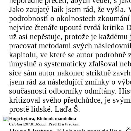
nepořádně přečetl, abych věděl, s jak
Jako zaujatý laik jsem rád, že vyšla. 
podrobností o okolnostech zkoumání 
nejvíce čtenáře upoutá tvrdá kritika 
už asi nepěstuje, protože je každému 
pracovat metodami svých následovníků
kapitolu, ve které se autor podrobně
úmyslně a systematicky zfalšoval neb
sice sám autor nakonec striktně zavrh
jsem rád za následující zmínky o výbu
současnosti odborníky odmítány. Histo
kritizoval svého předchůdce, je svými
prostě lidské. Laďa Š.
Hugo kytara, Klobouk mandolína
Celofán
[207.81.65.xx]
Před 11 a ¼ rokem