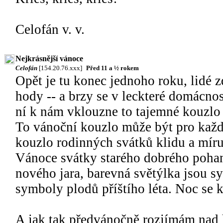
Celofán v. v.
Nejkrásnější vánoce
Celofán
[154.20.76.xxx]
Před 11 a ½ rokem
Opět je tu konec jednoho roku, lidé z
hody -- a brzy se v leckteré domácnos
ní k nám vklouzne to tajemné kouzlo
To vánoční kouzlo může být pro každé
kouzlo rodinných svátků klidu a míru
Vánoce svátky starého dobrého pohan
nového jara, barevná světýlka jsou 
symboly plodů příštího léta. Noc se k
A jak tak předvánočně rozjímám nad