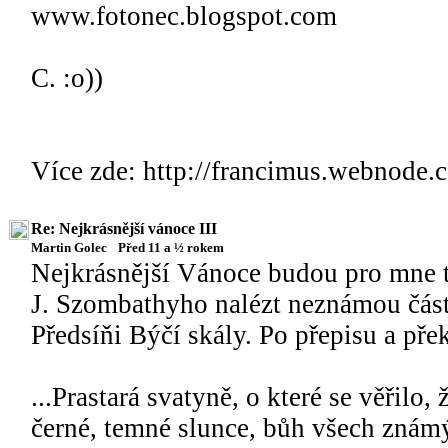
www.fotonec.blogspot.com
C. :o))
Více zde: http://francimus.webnode.
Re: Nejkrásnější vánoce III
Martin Golec
Před 11 a ½ rokem
Nejkrásnější Vánoce budou pro mne ty
J. Szombathyho nalézt neznámou část
Předsíňi Býčí skály. Po přepisu a pře
...Prastará svatyně, o které se věřilo
černé, temné slunce, bůh všech znám