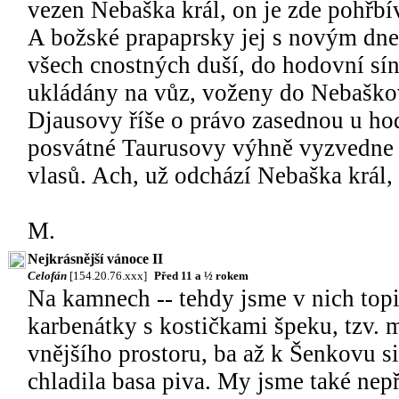
vezen Nebaška král, on je zde pohřb
A božské prapaprsky jej s novým dne
všech cnostných duší, do hodovní sí
ukládány na vůz, voženy do Nebaško
Djausovy říše o právo zasednou u hod
posvátné Taurusovy výhně vyzvedne 
vlasů. Ach, už odchází Nebaška král, 
M.
Nejkrásnější vánoce II
Celofán
[154.20.76.xxx]
Před 11 a ½ rokem
Na kamnech -- tehdy jsme v nich topil
karbenátky s kostičkami špeku, tzv. m
vnějšího prostoru, ba až k Šenkovu s
chladila basa piva. My jsme také nepři