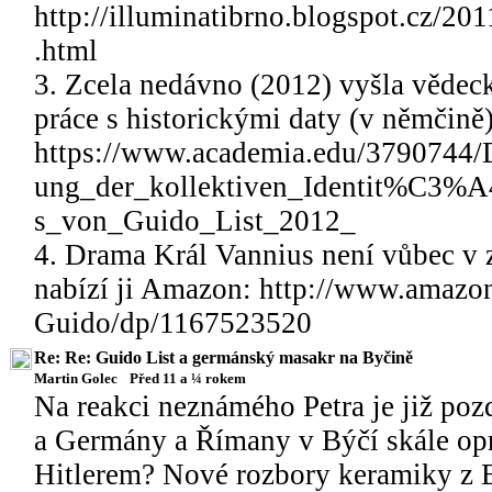
http://illuminatibrno.blogspot.cz/2
.html
3. Zcela nedávno (2012) vyšla vědeck
práce s historickými daty (v němčině
https://www.academia.edu/3790744
ung_der_kollektiven_Identit%C3
s_von_Guido_List_2012_
4. Drama Král Vannius není vůbec v 
nabízí ji Amazon: http://www.amaz
Guido/dp/1167523520
Re: Re: Guido List a germánský masakr na Byčině
Martin Golec
Před 11 a ¼ rokem
Na reakci neznámého Petra je již pozdě,
a Germány a Římany v Býčí skále opra
Hitlerem? Nové rozbory keramiky z B