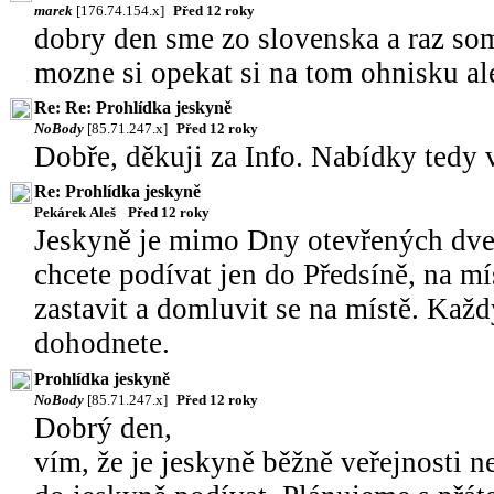
marek
[176.74.154.x]
Před 12 roky
dobry den sme zo slovenska a raz som 
mozne si opekat si na tom ohnisku al
Re: Re: Prohlídka jeskyně
NoBody
[85.71.247.x]
Před 12 roky
Dobře, děkuji za Info. Nabídky tedy 
Re: Prohlídka jeskyně
Pekárek Aleš
Před 12 roky
Jeskyně je mimo Dny otevřených dveř
chcete podívat jen do Předsíně, na m
zastavit a domluvit se na místě. Každ
dohodnete.
Prohlídka jeskyně
NoBody
[85.71.247.x]
Před 12 roky
Dobrý den,
vím, že je jeskyně běžně veřejnosti n