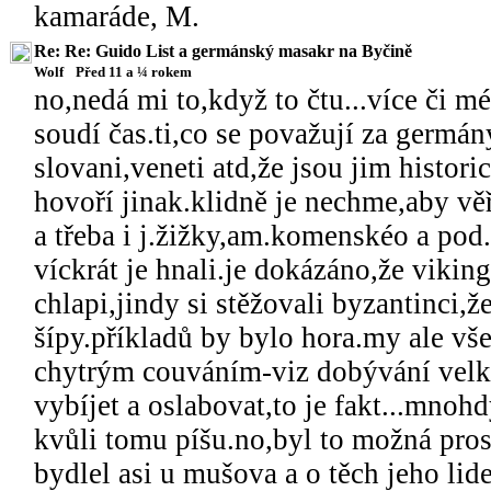
kamaráde, M.
Re: Re: Guido List a germánský masakr na Byčině
Wolf
Před 11 a ¼ rokem
no,nedá mi to,když to čtu...více či m
soudí čas.ti,co se považují za germány
slovani,veneti atd,že jsou jim histori
hovoří jinak.klidně je nechme,aby věři
a třeba i j.žižky,am.komenskéo a pod.
víckrát je hnali.je dokázáno,že viking
chlapi,jindy si stěžovali byzantinci,ž
šípy.příkladů by bylo hora.my ale v
chytrým couváním-viz dobývání velk
vybíjet a oslabovat,to je fakt...mnoh
kvůli tomu píšu.no,byl to možná pros
bydlel asi u mušova a o těch jeho lide