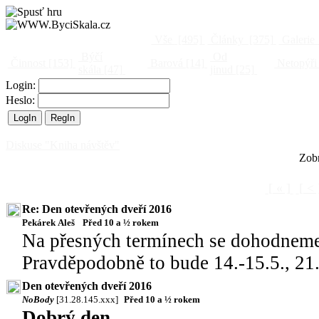
Vše
[495]
Články
[375]
Galerie
Býčí
Od
Činnost
[153]
Barová
[14]
Netopýři
skála
[47]
jinud
[25]
Login:
Heslo:
Diskuse "Kniha návštěv"
Zobr
[ « ]
[ < 
Re: Den otevřených dveří 2016
Pekárek Aleš
Před 10 a ½ rokem
Na přesných termínech se dohodneme 
Pravděpodobně to bude 14.-15.5., 21.
Den otevřených dveří 2016
NoBody
[31.28.145.xxx]
Před 10 a ½ rokem
Dobrý den,