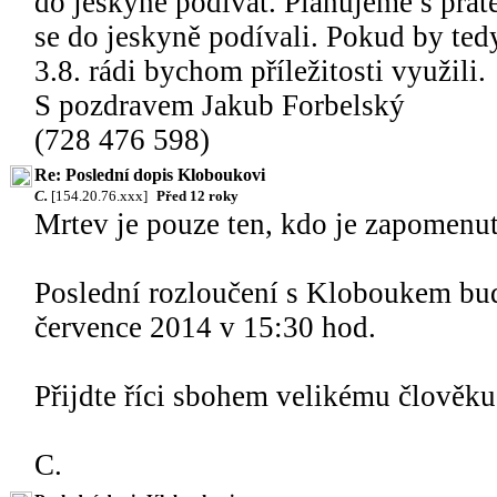
do jeskyně podívat. Plánujeme s přát
se do jeskyně podívali. Pokud by ted
3.8. rádi bychom příležitosti využili.
S pozdravem Jakub Forbelský
(728 476 598)
Re: Poslední dopis Kloboukovi
C.
[154.20.76.xxx]
Před 12 roky
Mrtev je pouze ten, kdo je zapomenut
Poslední rozloučení s Kloboukem bud
července 2014 v 15:30 hod.
Přijdte říci sbohem velikému člověk
C.