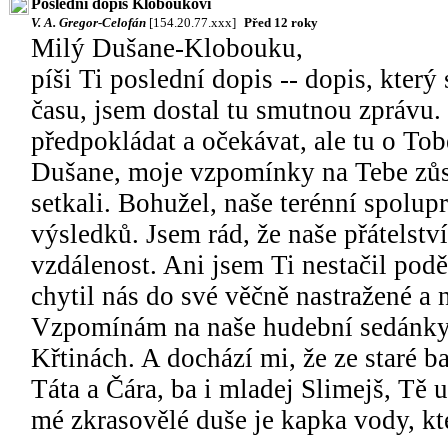
Poslední dopis Kloboukovi
V. A. Gregor-Celofán
[154.20.77.xxx]
Před 12 roky
Milý Dušane-Klobouku,
píši Ti poslední dopis -- dopis, kter
času, jsem dostal tu smutnou zprávu
předpokládat a očekávat, ale tu o Tob
Dušane, moje vzpomínky na Tebe zůst
setkali. Bohužel, naše terénní spolup
výsledků. Jsem rád, že naše přátelstv
vzdálenost. Ani jsem Ti nestačil podě
chytil nás do své věčně nastražené a 
Vzpomínám na naše hudební sedánky n
Křtinách. A dochází mi, že ze staré 
Táta a Čára, ba i mladej Slimejš, Tě
mé zkrasovělé duše je kapka vody, kte