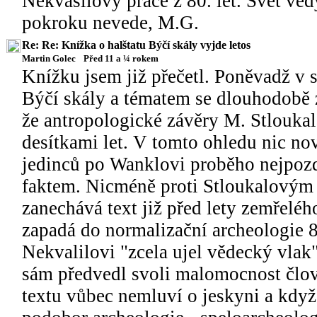
Nekvasilovy práce z 80. let. Svět věd
pokroku nevede, M.G.
Re: Re: Knížka o halštatu Býčí skály vyjde letos
Martin Golec
Před 11 a ¼ rokem
Knížku jsem již přečetl. Poněvadž v 
Býčí skály a tématem se dlouhodobě
že antropologické závěry M. Stloukal
desítkami let. V tomto ohledu nic no
jedinců po Wanklovi proběho nejpozděj
faktem. Nicméně proti Stloukalovým 
zanechává text již před lety zemřeléh
zapadá do normalizační archeologie 8
Nekvalilovi "zcela ujel vědecký vlak"
sám předvedl svoli malomocnost člově
textu vůbec nemluví o jeskyni a když a