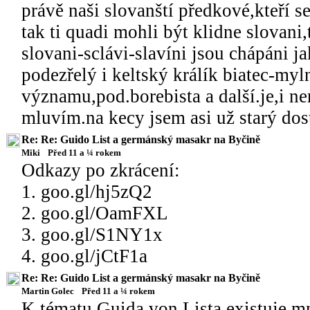
právě naši slovanští předkové,kteří s
tak ti quadi mohli být klidne slovani,t
slovani-sclávi-slavíni jsou chápáni ja
podezřelý i keltský králík biatec-m
významu,pod.borebista a další.je,i ne
mluvím.na kecy jsem asi už starý dos
Re: Re: Guido List a germánský masakr na Byčině
Miki
Před 11 a ¼ rokem
Odkazy po zkrácení:
1. goo.gl/hj5zQ2
2. goo.gl/OamFXL
3. goo.gl/S1NY1x
4. goo.gl/jCtF1a
Re: Re: Guido List a germánský masakr na Byčině
Martin Golec
Před 11 a ¼ rokem
K tématu Guida von Lista existuje m