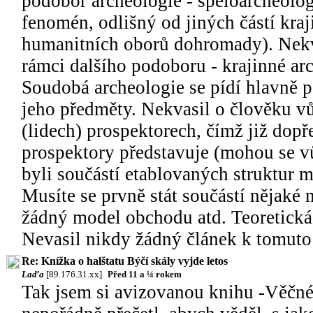
podobor archeologie - speloarcheolog
fenomén, odlišný od jiných částí kra
humanitních oborů dohromady). Nekva
rámci dalšího podoboru - krajinné ar
Soudobá archeologie se pídí hlavně p
jeho předměty. Nekvasil o člověku v
(lidech) prospektorech, čímž již dopře
prospektory představuje (mohou se vů
byli součástí etablovaných struktur m
Musíte se prvně stát součástí nějaké 
žádný model obchodu atd. Teoretická 
Nevasil nikdy žádný článek k tomuto
Re: Knížka o halštatu Býčí skály vyjde letos
Laďa
[89.176.31.xx]
Před 11 a ¼ rokem
Tak jsem si avizovanou knihu -Věčné 