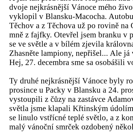
dvoje nejkrásnější Vánoce mého živo
vyklopil v Blansku-Macocha. Autobus
Těchov a z Těchova už po rovině na O
mně z fajfky. Otevřel jsem branku v p
se ve světle a v bílém zjevila královn
Zhasněte lampiony, nepřišel... Ale já 
Hej, 27. decembra sme sa osobášili 
Ty druhé nejkrásnější Vánoce byly ro
prosince u Packy v Blansku a 24. pro
vystoupili z čůzy na zastávce Adamo
světla jsme klapali Křtinským údolí
se linulo vstřícné teplé světlo, a z k
malý vánoční smrček ozdobený několi