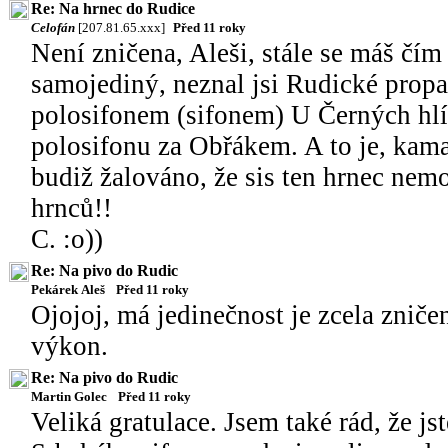
Re: Na hrnec do Rudice
Celofán
[207.81.65.xxx]
Před 11 roky
Není zničena, Aleši, stále se máš čím c
samojediný, neznal jsi Rudické propa
polosifonem (sifonem) U Černých hl
polosifonu za Obřákem. A to je, kam
budiž žalováno, že sis ten hrnec nem
hrnců!!
C. :o))
Re: Na pivo do Rudic
Pekárek Aleš
Před 11 roky
Ojojoj, má jedinečnost je zcela zničen
výkon.
Re: Na pivo do Rudic
Martin Golec
Před 11 roky
Veliká gratulace. Jsem také rád, že jst