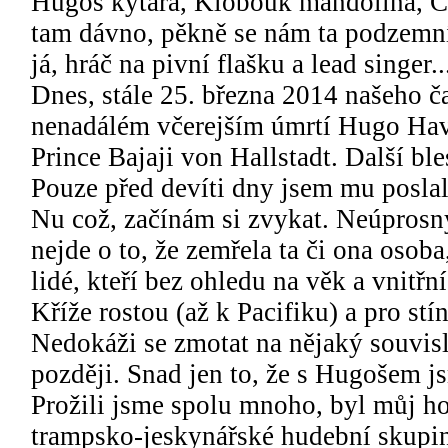
Hugoš kytara, Klobouk mandolína, Čár
tam dávno, pěkně se nám ta podzemní 
já, hráč na pivní flašku a lead singer..
Dnes, stále 25. března 2014 našeho ča
nenadálém včerejším úmrtí Hugo Hav
Prince Bajaji von Hallstadt. Další bl
Pouze před devíti dny jsem mu poslal 
Nu což, začínám si zvykat. Neúprosný 
nejde o to, že zemřela ta či ona osoba
lidé, kteří bez ohledu na věk a vnitřní
Kříže rostou (až k Pacifiku) a pro stí
Nedokáži se zmotat na nějaký souvisl
později. Snad jen to, že s Hugošem js
Prožili jsme spolu mnoho, byl můj h
trampsko-jeskynářské hudební skupin