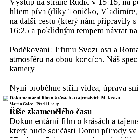
Výstup na straně Rudic v 15:15, na po
hltem píva (díky Toničko, Vladimíre,
na další cestu (který nám připravily
16:25 a poklidným tempem návrat na 
Poděkování: Jiřímu Svozilovi a Rom
atmosféru na obou koncích. Náš speci
kamery.
Nyní proběhne střih videa, úprava sní
Dokumentární film o krásách a tajemstvích M. krasu
Martin Golec
Před 11 roky
Říše zkamenělého času
Dokumentární film o krásách a tajem
který bude součástí Domu přírody ve