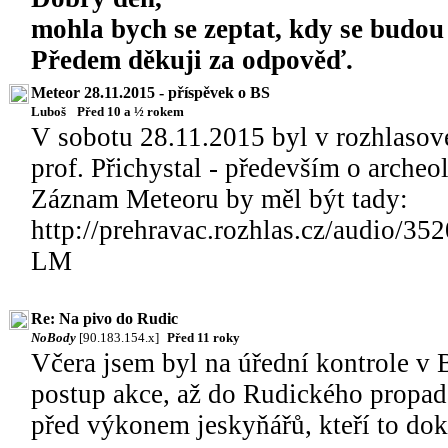
mohla bych se zeptat, kdy se budou
Předem děkuji za odpověď.
Meteor 28.11.2015 - příspěvek o BS
Luboš
Před 10 a ½ rokem
V sobotu 28.11.2015 byl v rozhlasov
prof. Přichystal - především o archeol
Záznam Meteoru by měl být tady:
http://prehravac.rozhlas.cz/audio/35
LM
Re: Na pivo do Rudic
NoBody
[90.183.154.x]
Před 11 roky
Včera jsem byl na úřední kontrole v 
postup akce, až do Rudického propad
před výkonem jeskyňářů, kteří to doká