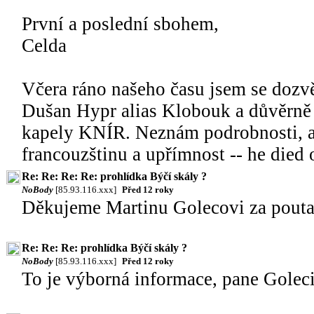
První a poslední sbohem,
Celda
Včera ráno našeho času jsem se dozvě
Dušan Hypr alias Klobouk a důvěrně 
kapely KNÍR. Neznám podrobnosti, al
francouzštinu a upřímnost -- he died o
Re: Re: Re: Re: prohlídka Býčí skály ?
NoBody
[85.93.116.xxx]
Před 12 roky
Děkujeme Martinu Golecovi za poutav
Re: Re: Re: prohlídka Býčí skály ?
NoBody
[85.93.116.xxx]
Před 12 roky
To je výborná informace, pane Goleci