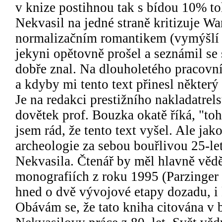
v knize postihnou tak s bídou 10% to
Nekvasil na jedné straně kritizuje Wan
normalizačním romantikem (vymýšlí s
jekyni opětovně prošel a seznámil se
dobře znal. Na dlouholetého pracovn
a kdyby mi tento text přinesl někter
Je na redakci prestižního nakladatrels
dovětek prof. Bouzka okatě říká, "to
jsem rád, že tento text vyšel. Ale ja
archeologie za sebou bouřlivou 25-let
Nekvasila. Čtenář by měl hlavně vědět
monografiích z roku 1995 (Parzinger 
hned o dvě vývojové etapy dozadu, i k
Obávám se, že tato kniha citována v