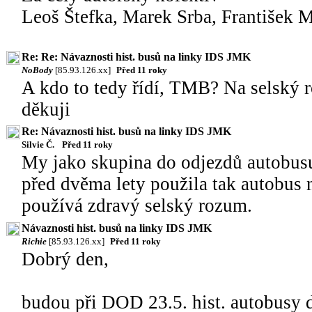
Leoš Štefka, Marek Srba, František 
Re: Re: Návaznosti hist. busů na linky IDS JMK
NoBody
[85.93.126.xx]
Před 11 roky
A kdo to tedy řídí, TMB? Na selský r
děkuji
Re: Návaznosti hist. busů na linky IDS JMK
Silvie Č.
Před 11 roky
My jako skupina do odjezdů autobusu
před dvěma lety použila tak autobus 
používá zdravý selský rozum.
Návaznosti hist. busů na linky IDS JMK
Richie
[85.93.126.xx]
Před 11 roky
Dobrý den,
budou při DOD 23.5. hist. autobusy 