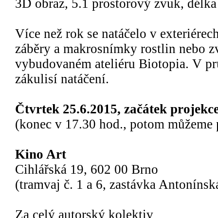
3D obraz, 5.1 prostorový zvuk, délka
Více než rok se natáčelo v exteriére
záběry a makrosnímky rostlin nebo zv
vybudovaném ateliéru Biotopia. V pr
zákulisí natáčení.
Čtvrtek 25.6.2015, začátek projekce
(konec v 17.30 hod., potom můžeme p
Kino Art
Cihlářská 19, 602 00 Brno
(tramvaj č. 1 a 6, zastávka Antonínsk
Za celý autorský kolektiv