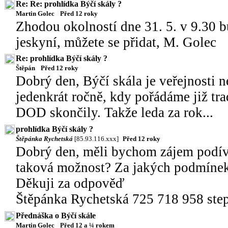
Re: Re: prohlídka Býčí skály ?
Martin Golec
Před 12 roky
Zhodou okolností dne 31. 5. v 9.30 b
jeskyní, můžete se přidat, M. Golec
Re: prohlídka Býčí skály ?
Štěpán
Před 12 roky
Dobrý den, Býčí skála je veřejnosti n
jedenkrát ročně, kdy pořádáme již tra
DOD skončily. Takže leda za rok...
prohlídka Býčí skály ?
Štěpánka Rychetská
[85.93.116.xxx]
Před 12 roky
Dobrý den, měli bychom zájem podívat
taková možnost? Za jakých podmíne
Děkuji za odpověď
Štěpánka Rychetská 725 718 958 ste
Přednáška o Býčí skále
Martin Golec
Před 12 a ¼ rokem