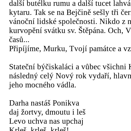
další butélku rumu a další tucet lahv
kytaru. Tak se na Bejčině sešly tři č
vánoční lidské společnosti. Nikdo z n
kurvopění svátku sv. Štěpána. Och, 
časů...
Připíjíme, Murku, Tvojí památce a v
Stateční býčiskaláci a vůbec všichni 
následný celý Nový rok vydaří, hlavn
jeho mocného vádla.
Darha nastáš Ponikva
daj žortvy, dmoutu i leš
Levo uchva nas upchaj
Krleš, krleš, krleš!