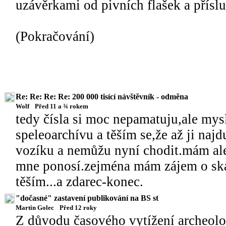
uzávěrkami od pivních flašek a přís
(Pokračování)
Re: Re: Re: Re: 200 000 tisící návštěvník - odměna
Wolf
Před 11 a ¾ rokem
tedy čísla si moc nepamatuju,ale my
speleoarchívu a těším se,že až ji naj
vozíku a nemůžu nyní chodit.mám ale n
mne ponosí.zejména mám zájem o skalá
těším...a zdarec-konec.
"dočasné" zastavení publikování na BS st
Martin Golec
Před 12 roky
Z důvodu časového vytížení archeol