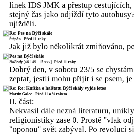
linek IDS JMK a přestup cestujících, 
stejný čas jako odjíždí tyto autobusy
ujížděli.
Re: Pes na Býčí skále
Štěpán
Před 11 roky
Jak již bylo několikrát zmiňováno, p
Pes na Býčí skále
NoBody
[46.149.115.xxx]
Před 11 roky
Dobrý den, v sobotu 23/5 se chystám 
zeptat, jestli mohu přijít i se psem, 
Re: Re: Knížka o halštatu Býčí skály vyjde letos
Martin Golec
Před 11 a ¼ rokem
II. část:
Nekvasil dále nezná literaturu, unik
religionistiky zase 0. Prostě "vlak od
"oponou" svět zabýval. Po revoluci 