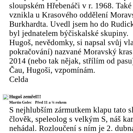
sloupském Hřebenáči v r. 1968. Také
vznikla u Krasového oddělení Mora
Burkhardta. Uvedl jsem ho do Rudick
byl jednatelem býčiskalské skupiny.
Hugoš, nevědomky, si napsal svůj vlast
pokračování) nazvané Moravský kras -
2014 (nebo tak nějak, střílím od pasu)
Čau, Hugoši, vzpomínám.
Celda
Hugoš zemřel!!!
Martin Golec
Před 11 a ¼ rokem
S nejhlubším zármutkem klapu tato sl
člověk, speleolog s velkým S, náš k
nehádal. Rozloučení s ním je 2. dubn