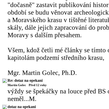
"dočasně" zastavit publikování histo
období se budu věnovat archeologické
a Moravského krasu v tištěné literatuř
skály, dále jejich zapracování do pr
Moravy s dalším přesahem.
Všem, kdož četli mé články se tímto
kapitolám podzemí středního krasu,
Mgr. Martin Golec, Ph.D.
Re: dotaz na opekani
Martin Golec
Před 12 roky
výždy se špekáčky na louce před BS 
neměl...M.
dotaz na opekani