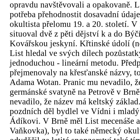
opravdu navštěvovali a opakovaně. L
potřeba přehodnostit dosavadní údaje
okultista přelomu 19. a 20. století.
situoval dvě z pěti dějství k a do Bý
Kovářskou jeskyní. Křtinské údolí 
List hledal ve svých dílech pozůstat
jednoduchou - lineární metodu. Předp
přejmenovaly na křesťanské názvy, to
Adama Wotan. Pranic mu nevadilo, že 
germánské svatyně na Petrově v Brně
nevadilo, že název má keltský základ.
pozdních děl bydlel ve Vídni i mladý 
Ádíkovi. V Brně měl List mecenáše 
Vaňkovka), byl to také německý okult