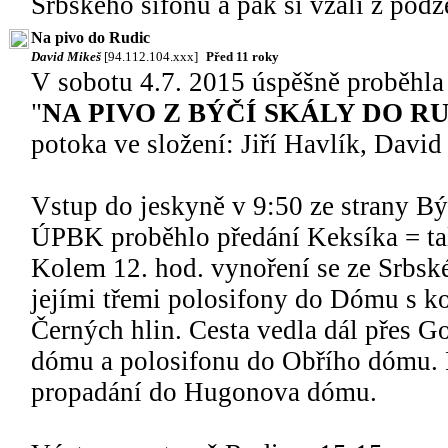
Srbského sifonu a pak si vzali z podz
Na pivo do Rudic
David Mikeš
[94.112.104.xxx]
Před 11 roky
V sobotu 4.7. 2015 úspěšně proběhla
"
NA PIVO Z BÝČÍ SKÁLY DO RU
potoka ve složení: Jiří Havlík, David
Vstup do jeskyně v 9:50 ze strany Býč
ÚPBK proběhlo předání Keksíka = tal
Kolem 12. hod. vynoření se ze Srbské
jejími třemi polosifony do Dómu s k
Černých hlin. Cesta vedla dál přes 
dómu a polosifonu do Obřího dómu. 
propadání do Hugonova dómu.