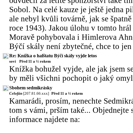
odvděčil za letité sponzorství také t
Sobol. Na celé kauze je ještě jedna 
ale nebyl kvůli továrně, jak se špat
roce 1943). Jakou úlohu v tomto hrál
Moravě pohybovala i Himlerova Ahnene
Býčí skály není zbytečné, chce to je
Re: Knížka o halštatu Býčí skály vyjde letos
sovi
Před 11 a ½ rokem
Knížka bohužel vyjde, ale jak jsem s
by měli všichni pochopit o jaký omyl 
Sbohem sedmikrásky
Celofán
[207.81.66.xxx]
Před 11 a ½ rokem
Kamarádi, prosím, nenechte Sedmikrás
tom s vámi, prším také... Objednejte
informace najdete na: