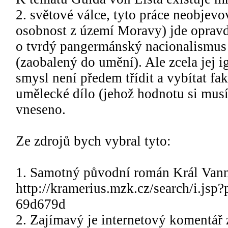
2. světové válce, tyto práce neobjevo
osobnost z území Moravy) jde opravd
o tvrdý pangermánský nacionalismus
(zaobalený do umění). Ale zcela jej i
smysl není předem třídit a vybítat fa
umělecké dílo (jehož hodnotu si musí
vneseno.
Ze zdrojů bych vybral tyto:
1. Samotný původní román Král Vanni
http://kramerius.mzk.cz/search/i.j
69d679d
2. Zajímavý je internetový komentář 