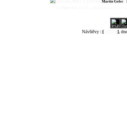
Nahota, klíče a Zdeněk
Martin Golec
1 odpověď
,
vložil(a)
Martin Golec
před 1 
Návštěvy :
[
538705
]
, dn