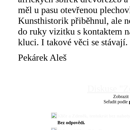
měl u pasu otevřenou plechovk
Kunsthistorik přiběhnul, ale 
do ruky vizitku s kontaktem n
kluci. I takové věci se stávají.
Pekárek Aleš
Diskuse "Z
Zobrazit
Seřadit podle
Klíče a Zdeněk, tentokrát bez nahot
Bez odpovědí.