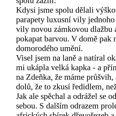
spolu zažili:
Kdysi jsme spolu dělali výško
parapety luxusní vily jednoh
vily novou zámkovou dlažbu a
pokapat barvou. V domě pak m
domorodého umění.
Visel jsem na laně a natíral o
mi ukápla velká kapka - a př
na Zdeňka, že máme průšvih, a
dolů, že to zkusí ředidlem, ne
Jak ale spěchal a odrážel se o
sebou. S dalším odrazem prolé
afrických sbírek dřevořezeb a