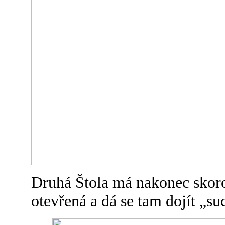
Druhá Štola má nakonec skor
otevřená a dá se tam dojít „s