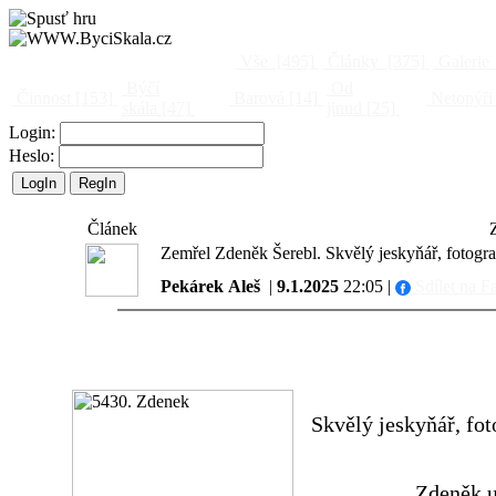
Vše
[495]
Články
[375]
Galerie
Býčí
Od
Činnost
[153]
Barová
[14]
Netopýři
skála
[47]
jinud
[25]
Login:
Heslo:
Článek
Zemřel Zdeněk Šerebl. Skvělý jeskyňář, fotograf,
Pekárek Aleš
|
9.1.2025
22:05 |
Sdílet na F
Skvělý jeskyňář, fot
Zdeněk u