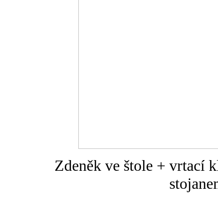
Zdeněk ve štole + vrtac
stojane