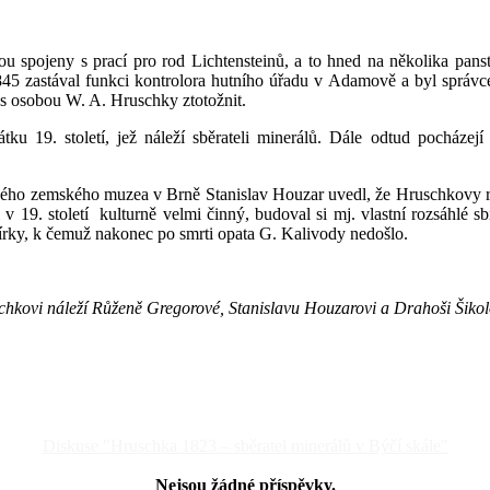
u spojeny s prací pro rod Lichtensteinů, a to hned na několika panst
 1845 zastával funkci kontrolora hutního úřadu v Adamově a byl spr
 osobou W. A. Hruschky ztotožnit.
ku 19. století, jež náleží sběrateli minerálů. Dále odtud pocháze
ského zemského muzea v Brně Stanislav Houzar uvedl, že Hruschkovy
l v 19. století kulturně velmi činný, budoval si mj. vlastní rozsáhlé 
írky, k čemuž nakonec po smrti opata G. Kalivody nedošlo.
chkovi náleží Růženě Gregorové, Stanislavu Houzarovi a Drahoši Šikol
Diskuse "Hruschka 1823 – sběratel minerálů v Býčí skále"
Nejsou žádné příspěvky.