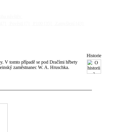
ha návštěv
47]
Pověsti
[7]
P100
[35]
Zamyšlení
[43]
Historie
by. V tomto případě se pod Dračími hřbety
ensteinský zaměstnanec W. A. Hruschka.