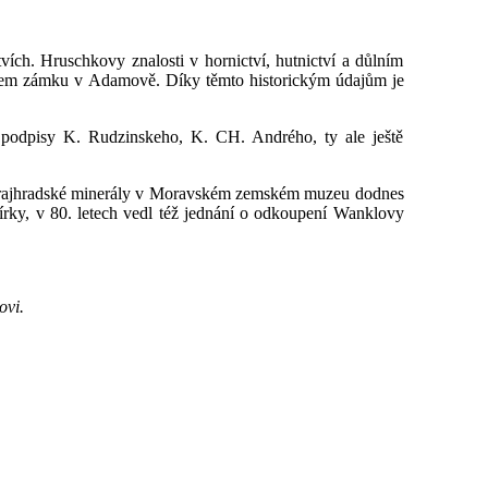
vích. Hruschkovy znalosti v hornictví, hutnictví a důlním
ávcem zámku v Adamově. Díky těmto historickým údajům je
jí podpisy K. Rudzinskeho, K. CH. Andrého, ty ale ještě
 rajhradské minerály v Moravském zemském muzeu dodnes
sbírky, v 80. letech vedl též jednání o odkoupení Wanklovy
ovi.