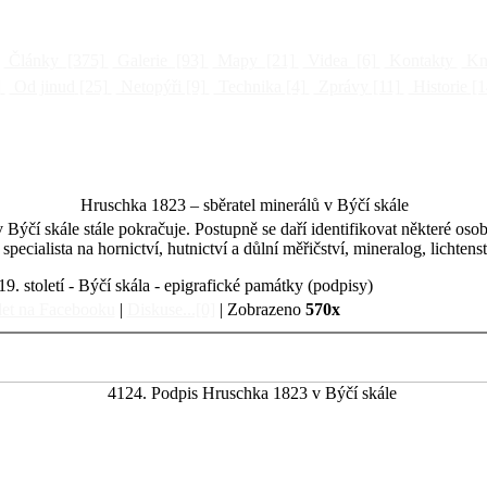
Články
[375]
Galerie
[93]
Mapy
[21]
Videa
[6]
Kontakty
Kni
]
Od jinud
[25]
Netopýři
[9]
Technika
[4]
Zprávy
[11]
Historie
[1
Hruschka 1823 – sběratel minerálů v Býčí skále
Býčí skále stále pokračuje. Postupně se daří identifikovat některé oso
specialista na hornictví, hutnictví a důlní měřičství, mineralog, licht
19. století - Býčí skála - epigrafické památky (podpisy)
let na Facebooku
|
Diskuse...[0]
| Zobrazeno
570x