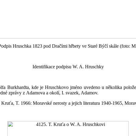
Podpis Hruschka 1823 pod Dračími hřbety ve Staré Býčí skále (foto: M
Identifikace podpisu W. A. Hruschky
olfa Burkhardta, kde je Hruschkovo jméno uvedeno u několika položek 
ědné zprávy z Adamova a okolí, I. svazek, Adamov.
i: Kruťa, T. 1966: Moravské nerosty a jejich literatura 1940-1965, Mo