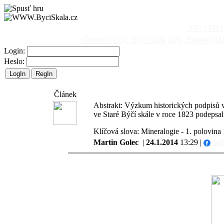
Vše
[495]
Činnost
[153]
Býčí skála
[47]
Barová
[14
Login:
Heslo:
Článek
Abstrakt: Výzkum historických podpisů v 
ve Staré Býčí skále v roce 1823 podepsal 
Klíčová slova: Mineralogie - 1. polovina 
Martin Golec
|
24.1.2014
13:29 |
Sdí