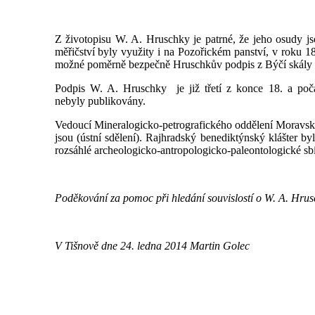
Z životopisu W. A. Hruschky je patrné, že jeho osudy jso
měřičství byly využity i na Pozořickém panství, v roku
možné poměrně bezpečně Hruschkův podpis z Býčí skály s
Podpis W. A. Hruschky je již třetí z konce 18. a počát
nebyly publikovány.
Vedoucí Mineralogicko-petrografického oddělení Morav
jsou (ústní sdělení). Rajhradský benediktýnský klášter by
rozsáhlé archeologicko-antropologicko-paleontologické sb
Poděkování za pomoc při hledání souvislostí o W. A. Hrus
V Tišnově dne 24. ledna 2014 Martin Golec