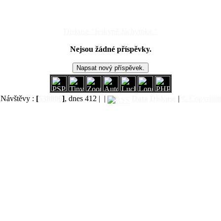
Diskuse "Jeskyně Jáchymka."
Nejsou žádné příspěvky.
Návštěvy :
[
538806
]
, dnes 412 |
|
Data
Diskuse
|
© Copyright