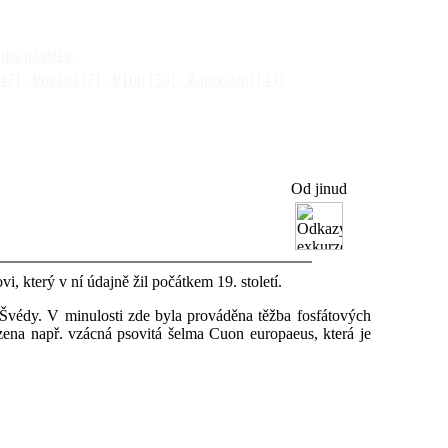
ha návštěv
47]
Pověsti
[7]
P100
[35]
Zamyšlení
[43]
Od jinud
, který v ní údajně žil počátkem 19. století.
d Švédy. V minulosti zde byla prováděna těžba fosfátových
ezena např. vzácná psovitá šelma Cuon europaeus, která je