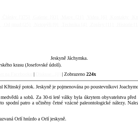
Články
[375]
Galerie
[93]
Mapy
[21]
Videa
[6]
Kontakty
Kni
]
Od jinud
[25]
Netopýři
[9]
Technika
[4]
Zprávy
[11]
Historie
[1
Jeskyně Jáchymka.
ského krasu (Josefovské údolí).
et na Facebooku
|
Diskuse...[0]
| Zobrazeno
224x
kal Křtinský potok. Jeskyně je pojmenována po poustevníkovi Joachymovi
vce medvědů a sobů. Za 30-ti leté války byla úkrytem obyvatelstva pře
yto spodní patro a učiněny četné vzácné paleontologické nálezy. Nal
azvaná Orlí hnízdo a Orlí jeskyně.