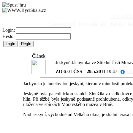
Vše
[495]
Činnost
[153]
Býčí skála
[47]
Barová
[14
Login:
Heslo:
Článek
Jeskyně Jáchymka ve Střední části Morav
ZO 6-01 ČSS
|
29.5.2011
19:47 |
Sdíl
Jáchymka je tunelovitou jeskyní, kterou v minulosti proté
Jeskyně byla paleolitickou stanicí. Sloužila za sídlo lo
hlín. Při těžbě byla jeskyně podstatně prohloubena, odkr
uložena ve sbírkách Moravského muzea v Brně.
Nad jeskyní, východně od Velkého okna, je skalní terasa n