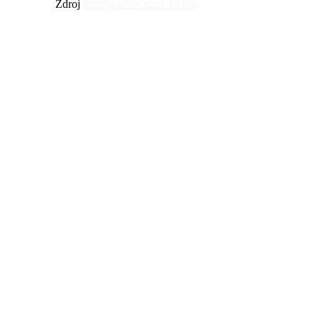
Zdroj
http://josefov.xf.cz/14.php