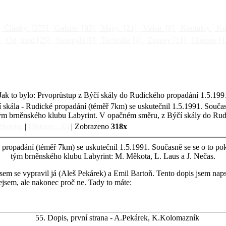
Články
[375]
Galerie
[93]
Mapy
[21]
Videa
[6]
Kontakty
Kni
]
Od jinud
[25]
Netopýři
[9]
Technika
[4]
Zprávy
[11]
Historie
[1
Jak to bylo: Prvoprůstup z Býčí skály do Rudického propadání 1.5.199
kála - Rudické propadání (téměř 7km) se uskutečnil 1.5.1991. Současn
ým brněnského klubu Labyrint. V opačném směru, z Býčí skály do Rudi
cebooku
|
Diskuse...[0]
| Zobrazeno
318x
propadání (téměř 7km) se uskutečnil 1.5.1991. Současně se se o to po
tým brněnského klubu Labyrint: M. Měkota, L. Laus a J. Nečas.
m se vypravil já (Aleš Pekárek) a Emil Bartoň. Tento dopis jsem naps
jsem, ale nakonec proč ne. Tady to máte: