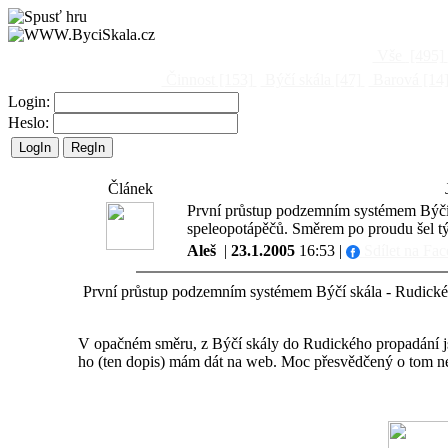
Vše
[495]
Činnost
[153]
Býčí skála
[47]
Barová
[14
Login:
Heslo:
Článek
První průstup podzemním systémem Býčí s
speleopotápěčů. Směrem po proudu šel t
Aleš
|
23.1.2005
16:53 |
Sdílet na Fa
První průstup podzemním systémem Býčí skála - Rudické 
V opačném směru, z Býčí skály do Rudického propadání jse
ho (ten dopis) mám dát na web. Moc přesvědčený o tom ne