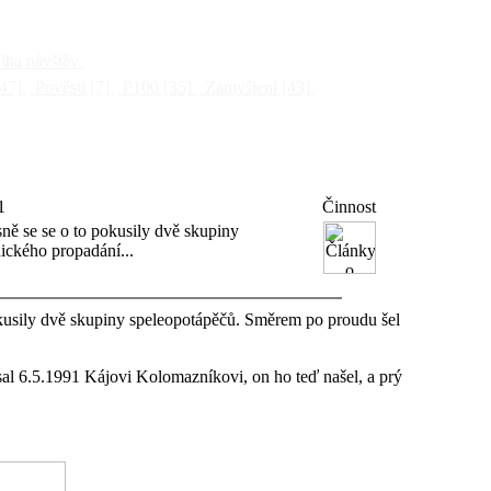
ha návštěv
47]
Pověsti
[7]
P100
[35]
Zamyšlení
[43]
1
Činnost
ě se se o to pokusily dvě skupiny
ckého propadání...
kusily dvě skupiny speleopotápěčů. Směrem po proudu šel
al 6.5.1991 Kájovi Kolomazníkovi, on ho teď našel, a prý